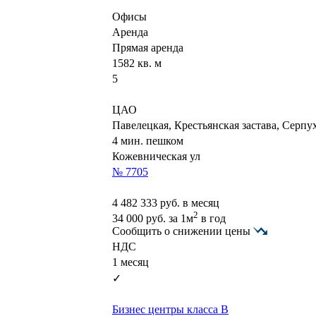
Офисы
Аренда
Прямая аренда
1582 кв. м
5
ЦАО
Павелецкая, Крестьянская застава, Серпу
4 мин. пешком
Кожевническая ул
№ 7705
4 482 333
руб. в месяц
2
34 000
руб.
за 1м
в год
Сообщить о снижении цены
НДС
1 месяц
✓
Бизнес центры класса B