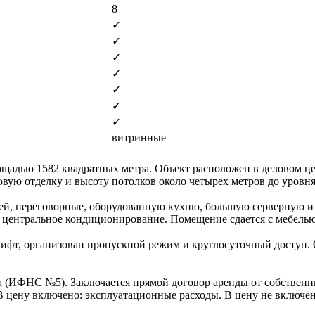
8
✓
✓
✓
✓
✓
✓
✓
витринные
щадью 1582 квадратных метра. Объект расположен в деловом цен
вую отделку и высоту потолков около четырех метров до уровня 
ей, переговорные, оборудованную кухню, большую серверную и
 центральное кондиционирование. Помещение сдается с мебель
фт, организован пропускной режим и круглосуточный доступ. О
а (ИФНС №5). Заключается прямой договор аренды от собствен
. В цену включено: эксплуатационные расходы. В цену не включе