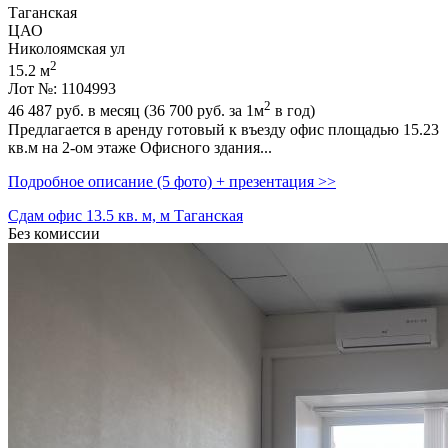
Таганская
ЦАО
Николоямская ул
2
15.2 м
Лот №: 1104993
2
46 487
руб. в месяц (36 700
руб.
за 1м
в год)
Предлагается в аренду готовый к въезду офис площадью 15.23
кв.м на 2-ом этаже Офисного здания...
Подробное описание (5 фото) + презентация >>
Сдам офис 13.5 кв. м, м Таганская
Без комиссии