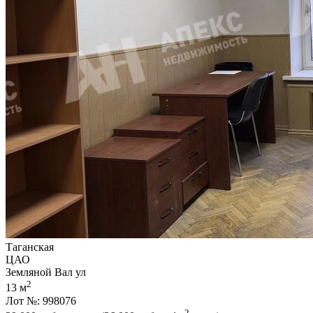
Таганская
ЦАО
Земляной Вал ул
2
13 м
Лот №: 998076
2