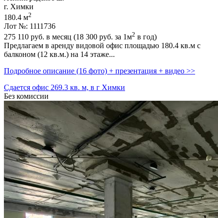
г. Химки
2
180.4 м
Лот №: 1111736
2
275 110
руб. в месяц (18 300
руб.
за 1м
в год)
Предлагаем в аренду видовой офис площадью 180.4 кв.м с
балконом (12 кв.м.) на 14 этаже...
Подробное описание (16 фото) + презентация + видео >>
Сдается офис 269.3 кв. м, в г Химки
Без комиссии