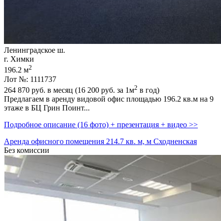
Ленинградское ш.
г. Химки
2
196.2 м
Лот №: 1111737
2
264 870
руб. в месяц (16 200
руб.
за 1м
в год)
Предлагаем в аренду видовой офис площадью 196.2 кв.м на 9
этаже в БЦ Грин Поинт...
Подробное описание (16 фото) + презентация + видео >>
Аренда офисного помещения 214.7 кв. м, м Сходненская
Без комиссии