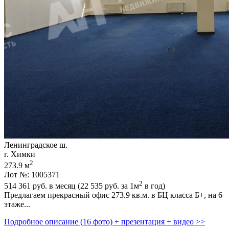
Ленинградское ш.
г. Химки
2
273.9 м
Лот №: 1005371
2
514 361
руб. в месяц (22 535
руб.
за 1м
в год)
Предлагаем прекрасный офис 273.9 кв.м. в БЦ класса Б+,­ на 6
этаже...
Подробное описание (16 фото) + презентация + видео >>