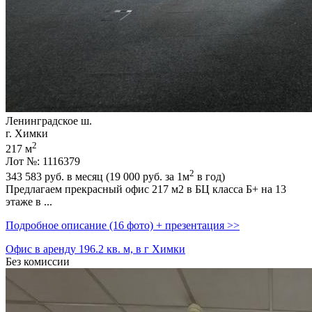
Ленинградское ш.
г. Химки
2
217 м
Лот №: 1116379
2
343 583
руб. в месяц (19 000
руб.
за 1м
в год)
Предлагаем прекрасный офис 217 м2 в БЦ класса Б+ на 13
этаже в ...
Подробное описание (16 фото) + презентация >>
Офис в аренду 196.2 кв. м, в г Химки
Без комиссии