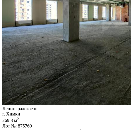
Ленинградское ш.
г. Химки
2
269.3 м
Лот №: 875769
2