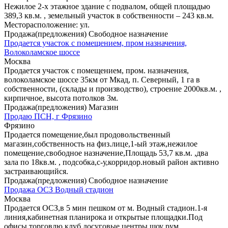
Нежилое 2-х этажное здание с подвалом, общей площадью
389,3 кв.м. , земельный участок в собственности – 243 кв.м.
Месторасположение: ул.
Продажа(предложения) Свободное назначение
Продается участок с помещением, пром назначения,
Волоколамское шоссе
Москва
Продается участок с помещением, пром. назначения,
волоколамское шоссе 35км от Мкад, п. Северный, 1 га в
собственности, (склады и производство), строение 2000кв.м. ,
кирпичное, высота потолков 3м.
Продажа(предложения) Магазин
Продаю ПСН, г Фрязино
Фрязино
Продается помещение,был продовольственный
магазин,собственность на физ.лице,1-ый этаж,нежилое
помещение,свободное назначение,Площадь 53,7 кв.м. ,два
зала по 18кв.м. , подсобка,с-у,корридор.новый район активно
застраивающийся.
Продажа(предложения) Свободное назначение
Продажа ОСЗ Водный стадион
Москва
Продается ОСЗ,в 5 мин пешком от м. Водный стадион.1-я
линия,кабинетная планирока и открытые площадки.Под
офисы,торговлю,клуб,досуговые центры,шоу рум