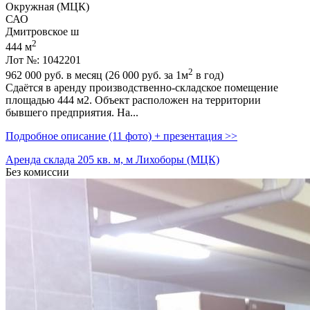
Окружная (МЦК)
САО
Дмитровское ш
2
444 м
Лот №: 1042201
2
962 000
руб. в месяц (26 000
руб.
за 1м
в год)
Сдаётся в аренду производственно-складское помещение
площадью 444 м2. Объект расположен на территории
бывшего предприятия. На...
Подробное описание (11 фото) + презентация >>
Аренда склада 205 кв. м, м Лихоборы (МЦК)
Без комиссии