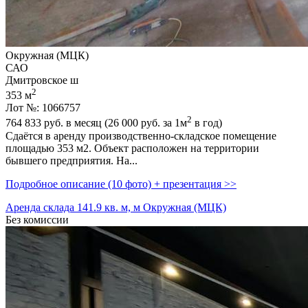
Окружная (МЦК)
САО
Дмитровское ш
2
353 м
Лот №: 1066757
2
764 833
руб. в месяц (26 000
руб.
за 1м
в год)
Сдаётся в аренду производственно-складское помещение
площадью 353 м2. Объект расположен на территории
бывшего предприятия. На...
Подробное описание (10 фото) + презентация >>
Аренда склада 141.9 кв. м, м Окружная (МЦК)
Без комиссии