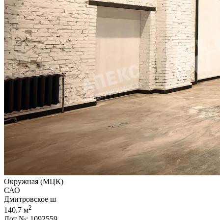
Окружная (МЦК)
САО
Дмитровское ш
2
140.7 м
Лот №: 1092559