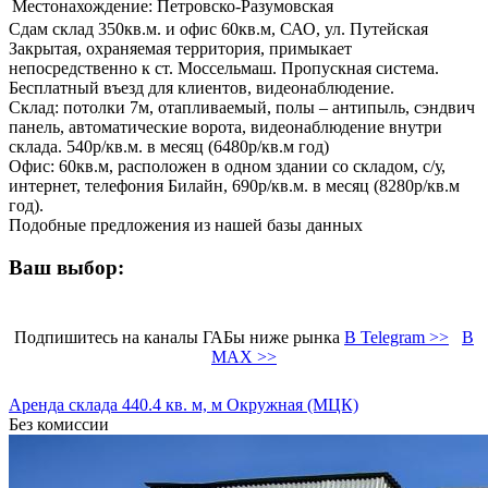
Местонахождение:
Петровско-Разумовская
Сдам склад 350кв.м. и офис 60кв.м, САО, ул. Путейская
Закрытая, охраняемая территория, примыкает
непосредственно к ст. Моссельмаш. Пропускная система.
Бесплатный въезд для клиентов, видеонаблюдение.
Склад: потолки 7м, отапливаемый, полы – антипыль, сэндвич
панель, автоматические ворота, видеонаблюдение внутри
склада. 540р/кв.м. в месяц (6480р/кв.м год)
Офис: 60кв.м, расположен в одном здании со складом, с/у,
интернет, телефония Билайн, 690р/кв.м. в месяц (8280р/кв.м
год).
Подобные предложения из нашей базы данных
Ваш выбор:
Подпишитесь на каналы ГАБы ниже рынка
В Telegram >>
В
MAX >>
Аренда склада 440.4 кв. м, м Окружная (МЦК)
Без комиссии