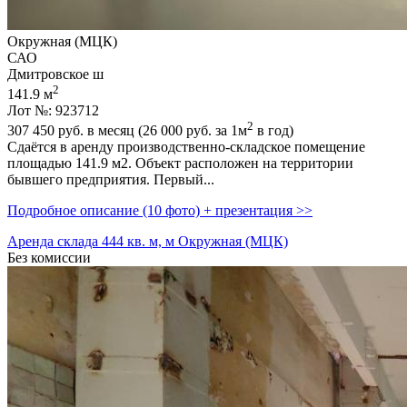
Окружная (МЦК)
САО
Дмитровское ш
2
141.9 м
Лот №: 923712
2
307 450
руб. в месяц (26 000
руб.
за 1м
в год)
Сдаётся в аренду производственно-складское помещение
площадью 141.9 м2. Объект расположен на территории
бывшего предприятия. Первый...
Подробное описание (10 фото) + презентация >>
Аренда склада 444 кв. м, м Окружная (МЦК)
Без комиссии