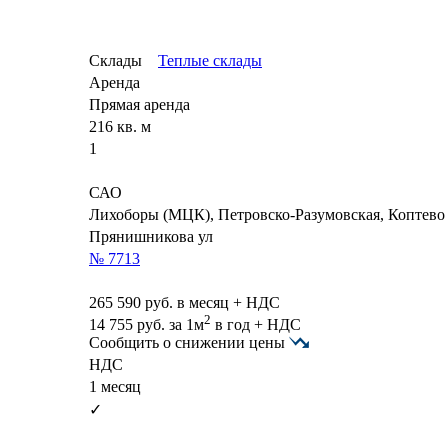
Склады
Теплые склады
Аренда
Прямая аренда
216 кв. м
1
САО
Лихоборы (МЦК), Петровско-Разумовская, Коптев
Прянишникова ул
№ 7713
265 590
руб. в месяц + НДС
2
14 755
руб.
за 1м
в год + НДС
Сообщить о снижении цены
НДС
1 месяц
✓