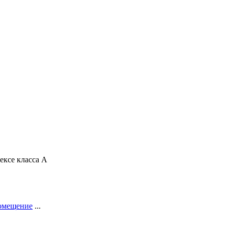
ексе класса А
помещение
...