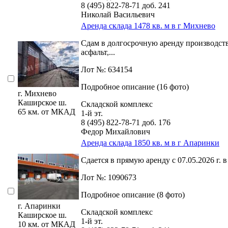
8 (495) 822-78-71
доб. 241
Николай Васильевич
Аренда склада 1478 кв. м в г Михнево
Сдам в долгосрочную аренду производствен
асфальт,­...
Лот №: 634154
Подробное описание (16 фото)
г. Михнево
Каширское ш.
Складской комплекс
65 км. от МКАД
1-й эт.
8 (495) 822-78-71
доб. 176
Федор Михайлович
Аренда склада 1850 кв. м в г Апаринки
Сдается в прямую аренду с 07.05.2026 г. 
Лот №: 1090673
Подробное описание (8 фото)
г. Апаринки
Складской комплекс
Каширское ш.
1-й эт.
10 км. от МКАД