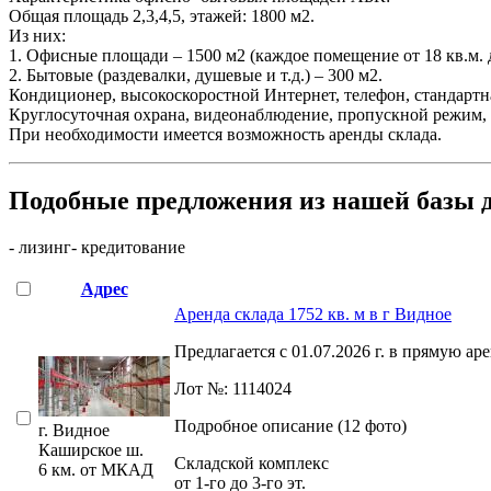
Общая площадь 2,3,4,5, этажей: 1800 м2.
Из них:
1. Офисные площади – 1500 м2 (каждое помещение от 18 кв.м. д
2. Бытовые (раздевалки, душевые и т.д.) – 300 м2.
Кондиционер, высокоскоростной Интернет, телефон, стандартн
Круглосуточная охрана, видеонаблюдение, пропускной режим, о
При необходимости имеется возможность аренды склада.
Подобные предложения из нашей базы 
- лизинг
- кредитование
Адрес
Аренда склада 1752 кв. м в г Видное
Предлагается с 01.07.2026 г. в прямую а
Лот №: 1114024
Подробное описание (12 фото)
г. Видное
Каширское ш.
Складской комплекс
6 км. от МКАД
от 1-го до 3-го эт.