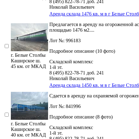
8 (495) 822-78-71
доб. 241
Николай Васильевич
Аренда склада 1476 кв. м в г Белые Стол
Предлагается в аренду на огороженной 
площадью 1476 м2....
Лот №: 996183
Подробное описание (10 фото)
г. Белые Столбы
Каширское ш.
Складской комплекс
45 км. от МКАД
1-й эт.
8 (495) 822-78-71
доб. 241
Николай Васильевич
Аренда склада 1450 кв. м в г Белые Стол
Сдается в аренду на охраняемой огороже
Лот №: 841996
Подробное описание (8 фото)
г. Белые Столбы
Складской комплекс
Каширское ш.
1-й эт.
40 км. от МКАД
8 (495) 822-78-71
доб. 241