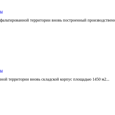
бы
асфальтированной территории вновь построенный производствен
бы
нной территории вновь складской корпус площадью 1450 м2...