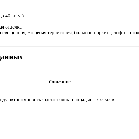
о 40 кв.м.)
ая отделка
свещенная, мощеная территория, большой паркинг, лифты, столо
данных
Описание
ренду автономный складской блок площадью 1752 м2 в...