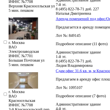
Административное здание
ИФНС №7708
7-й эт.
Верхняя Красносельская ул
8 (495) 822-78-71
доб. 227
5 мин. пешком
Наталья Дмитриевна
Аренда помещений под офис/Офи
Предлагается в аренду помещени
Лот №: 849145
г. Москва
Подробное описание (11 фото)
ВАО
Электрозаводская
Административное здание
ИФНС №7701
1-й эт.
Большая Почтовая ул
8 (495) 822-78-71
доб.
5 мин. пешком
Лидия Владимировна
Сдам офис 31.6 кв. м, м Красно
Предлагаем в аренду офис площа
Лот №: 1095107
г. Москва
Подробное описание (7 фото)
ВАО
Красносельская
Административное здание
ИФНС №7708
4-й эт.
3-й Красносельский пер