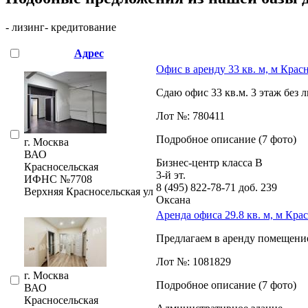
- лизинг
- кредитование
Адрес
Офис в аренду 33 кв. м, м Крас
Сдаю офис 33 кв.м. 3 этаж без л
Лот №: 780411
Подробное описание (7 фото)
г. Москва
ВАО
Бизнес-центр класса В
Красносельская
3-й эт.
ИФНС №7708
8 (495) 822-78-71
доб. 239
Верхняя Красносельская ул
Оксана
Аренда офиса 29.8 кв. м, м Кра
Предлагаем в аренду помещение 
Лот №: 1081829
г. Москва
Подробное описание (7 фото)
ВАО
Красносельская