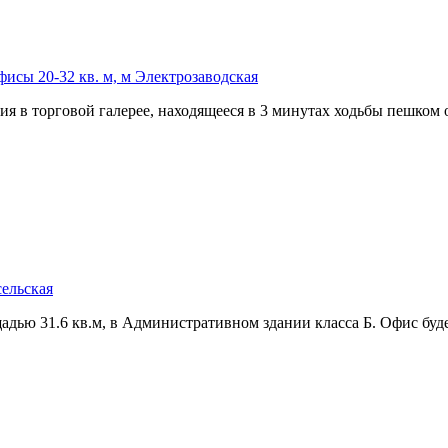
сы 20-32 кв. м, м Электрозаводская
я в торговой галерее,­ находящееся в 3 минутах ходьбы пешком о
сельская
дью 31.6 кв.м,­ в Административном здании класса Б. Офис будет