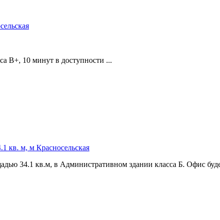
осельская
а В+,­ 10 минут в доступности ...
1 кв. м, м Красносельская
дью 34.1 кв.м,­ в Административном здании класса Б. Офис будет