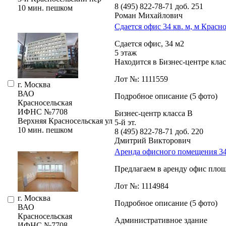
8 (495) 822-78-71
доб. 251
10 мин. пешком
Роман Михайлович
Сдается офис 34 кв. м, м Красн
Сдается офис,­ 34 м2
5 этаж
Находится в Бизнес-центре класс
Лот №: 1111559
г. Москва
ВАО
Подробное описание (5 фото)
Красносельская
ИФНС №7708
Бизнес-центр класса В
Верхняя Красносельская ул
5-й эт.
10 мин. пешком
8 (495) 822-78-71
доб. 220
Дмитрий Викторович
Аренда офисного помещения 34.
Предлагаем в аренду офис площа
Лот №: 1114984
г. Москва
Подробное описание (5 фото)
ВАО
Красносельская
Административное здание
ИФНС №7708