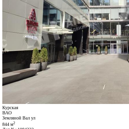
Курская
ВАО
Земляной Вал ул
2
844 м