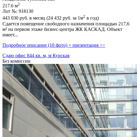
2
217.6 м
Лот №: 918130
2
443 030
руб. в месяц (24 432
руб.
за 1м
в год)
Сдается помещение свободного назначения площадью 217,­6
м² на первом этаже бизнес-центра ЖК КАСКАД. Объект
имеет...
Подробное описание (10 фото) + презентация >>
Сдаю офис 844 кв. м, м Курская
Без комиссии