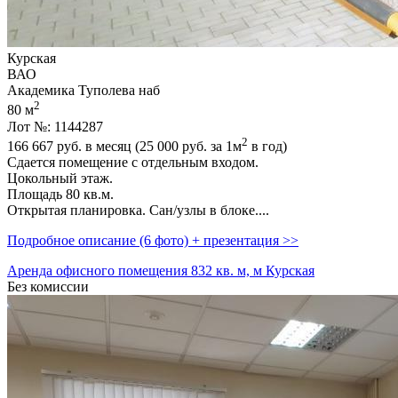
Курская
ВАО
Академика Туполева наб
2
80 м
Лот №: 1144287
2
166 667
руб. в месяц (25 000
руб.
за 1м
в год)
Сдается помещение с отдельным входом.
Цокольный этаж.
Площадь 80 кв.м.
Открытая планировка. Сан/узлы в блоке....
Подробное описание (6 фото) + презентация >>
Аренда офисного помещения 832 кв. м, м Курская
Без комиссии