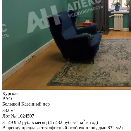
Курская
ВАО
Большой Казённый пер
2
832 м
Лот №: 1024597
2
3 149 952
руб. в месяц (45 432
руб.
за 1м
в год)
В аренду предлагается офисный особняк площадью 832 м2 в