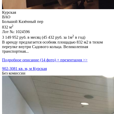
Курская
ВАО
Большой Казённый пер
2
832 м
Лот №: 1024596
2
3 149 952
руб. в месяц (45 432
руб.
за 1м
в год)
В аренду предлагается особняк площадью 832 м2 в тихом
переулке внутри Садового кольца. Великолепная
транспортная...
Подробное описание (14 фото) + презентация >>
902-3081 кв. м, м Курская
Без комиссии