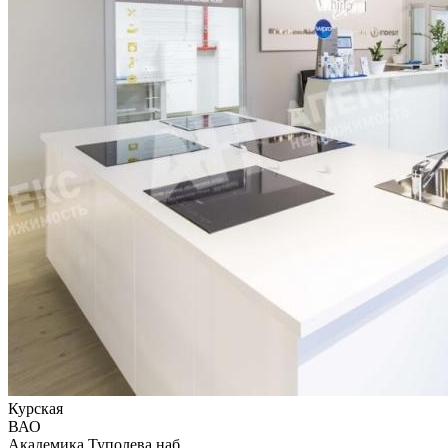
Курская
ВАО
Академика Туполева наб