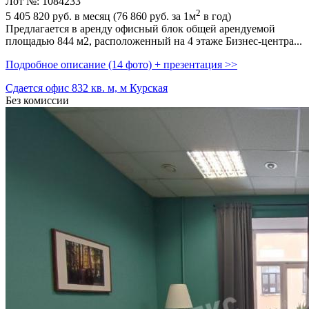
Лот №: 1084233
2
5 405 820
руб. в месяц (76 860
руб.
за 1м
в год)
Предлагается в аренду офисный блок общей арендуемой
площадью 844 м2,­ расположенный на 4 этаже Бизнес-центра...
Подробное описание (14 фото) + презентация >>
Сдается офис 832 кв. м, м Курская
Без комиссии