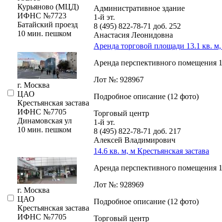
Курьяново (МЦД)
Административное здание
ИФНС №7723
1-й эт.
Батайский проезд
8 (495) 822-78-71
доб. 252
10 мин. пешком
Анастасия Леонидовна
Аренда торговой площади 13.1 кв. м,
Аренда перспективного помещения 13.
Лот №: 928967
г. Москва
ЦАО
Подробное описание (12 фото)
Крестьянская застава
ИФНС №7705
Торговый центр
Динамовская ул
1-й эт.
10 мин. пешком
8 (495) 822-78-71
доб. 217
Алексей Владимирович
14.6 кв. м, м Крестьянская застава
Аренда перспективного помещения 14.
Лот №: 928969
г. Москва
ЦАО
Подробное описание (12 фото)
Крестьянская застава
ИФНС №7705
Торговый центр