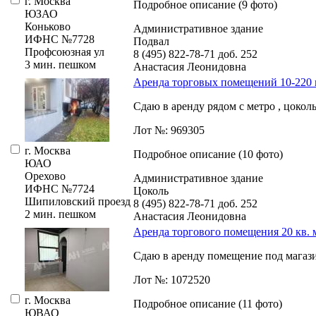
г. Москва
Подробное описание (9 фото)
ЮЗАО
Коньково
Административное здание
ИФНС №7728
Подвал
Профсоюзная ул
8 (495) 822-78-71
доб. 252
3 мин. пешком
Анастасия Леонидовна
Аренда торговых помещений 10-220 к
Сдаю в аренду рядом с метро ,­ цоко
Лот №: 969305
г. Москва
Подробное описание (10 фото)
ЮАО
Орехово
Административное здание
ИФНС №7724
Цоколь
Шипиловский проезд
8 (495) 822-78-71
доб. 252
2 мин. пешком
Анастасия Леонидовна
Аренда торгового помещения 20 кв. 
Сдаю в аренду помещение под магазин
Лот №: 1072520
г. Москва
Подробное описание (11 фото)
ЮВАО