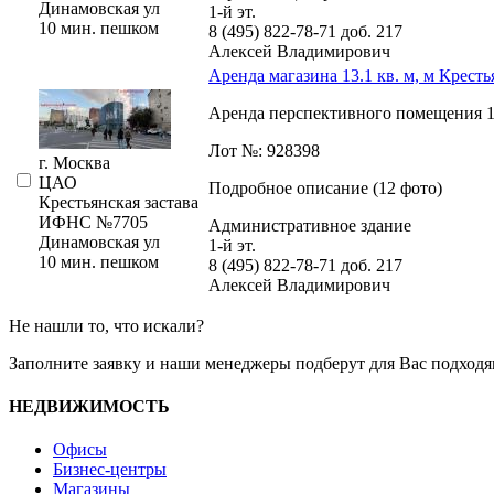
Динамовская ул
1-й эт.
10 мин. пешком
8 (495) 822-78-71
доб. 217
Алексей Владимирович
Аренда магазина 13.1 кв. м, м Кресть
Аренда перспективного помещения 13.
Лот №: 928398
г. Москва
ЦАО
Подробное описание (12 фото)
Крестьянская застава
ИФНС №7705
Административное здание
Динамовская ул
1-й эт.
10 мин. пешком
8 (495) 822-78-71
доб. 217
Алексей Владимирович
Не нашли то, что искали?
Заполните заявку
и наши менеджеры подберут для Вас подходя
НЕДВИЖИМОСТЬ
Офисы
Бизнес-центры
Магазины