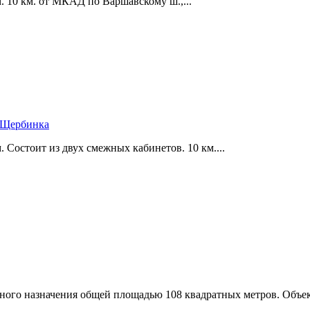
. 10 км. от МКАД по Варшавскому ш.,­...
г Щербинка
. Состоит из двух смежных кабинетов. 10 км....
ного назначения общей площадью 108 квадратных метров. Объек