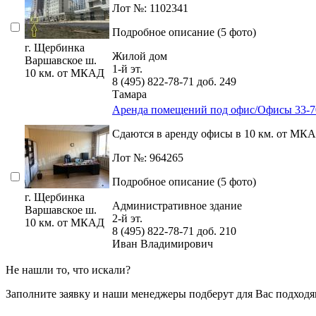
Лот №: 1102341
Подробное описание (5 фото)
г. Щербинка
Жилой дом
Варшавское ш.
1-й эт.
10 км. от МКАД
8 (495) 822-78-71
доб. 249
Тамара
Аренда помещений под офис/Офисы 33-70
Сдаются в аренду офисы в 10 км. от МКАД 
Лот №: 964265
Подробное описание (5 фото)
г. Щербинка
Административное здание
Варшавское ш.
2-й эт.
10 км. от МКАД
8 (495) 822-78-71
доб. 210
Иван Владимирович
Не нашли то, что искали?
Заполните заявку
и наши менеджеры подберут для Вас подходя