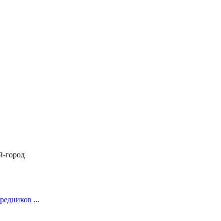
й-город
средников
...