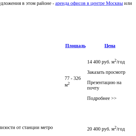
редложения в этом районе -
аренда офисов в центре Москвы
или
Площадь
Цена
2
14 400
руб.
м
/год
Заказать просмотр
77 - 326
Презентацию на
2
м
почту
Подробнее >>
лизости от станции метро
2
20 400
руб.
м
/год