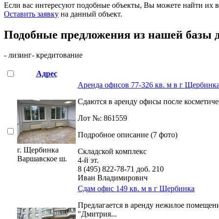
Если вас интересуют подобные объекты, Вы можете найти их в
Оставить заявку
на данный объект
.
Подобные предложения из нашей базы 
- лизинг
- кредитование
Адрес
Аренда офисов 77-326 кв. м в г Щербинк
Сдаются в аренду офисы после косметиче
Лот №: 861559
Подробное описание (7 фото)
г. Щербинка
Складской комплекс
Варшавское ш.
4-й эт.
8 (495) 822-78-71
доб. 210
Иван Владимирович
Сдам офис 149 кв. м в г Щербинка
Предлагается в аренду нежилое помещени
"Дмитрия...