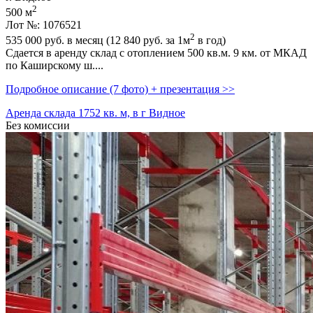
2
500 м
Лот №: 1076521
2
535 000
руб. в месяц (12 840
руб.
за 1м
в год)
Сдается в аренду склад с отоплением 500 кв.м. 9 км. от МКАД
по Каширскому ш....
Подробное описание (7 фото) + презентация >>
Аренда склада 1752 кв. м, в г Видное
Без комиссии