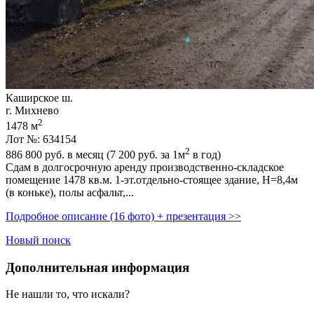
Каширское ш.
г. Михнево
2
1478 м
Лот №: 634154
2
886 800
руб. в месяц (7 200
руб.
за 1м
в год)
Сдам в долгосрочную аренду производственно-складское
помещение 1478 кв.м. 1-эт.отдельно-стоящее здание,­ Н=8,­4м
(в коньке),­ полы асфальт,­...
Подробное описание (16 фото) + презентация >>
Новый поиск
Дополнительная информация
Не нашли то, что искали?