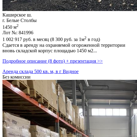
Каширское ш.
г. Белые Столбы
2
1450 м
Лот №: 841996
2
1 002 917
руб. в месяц (8 300
руб.
за 1м
в год)
Сдается в аренду на охраняемой огороженной территории
вновь складской корпус площадью 1450 м2...
Подробное описание (8 фото) + презентация >>
Аренда склада 500 кв. м, в г Видное
Без комиссии