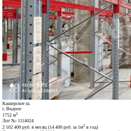
Каширское ш.
г. Видное
2
1752 м
Лот №: 1114024
2
2 102 400
руб. в месяц (14 400
руб.
за 1м
в год)