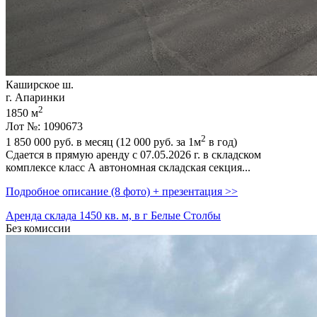
Каширское ш.
г. Апаринки
2
1850 м
Лот №: 1090673
2
1 850 000
руб. в месяц (12 000
руб.
за 1м
в год)
Сдается в прямую аренду с 07.05.2026 г. в складском
комплексе класс А автономная складская секция...
Подробное описание (8 фото) + презентация >>
Аренда склада 1450 кв. м, в г Белые Столбы
Без комиссии