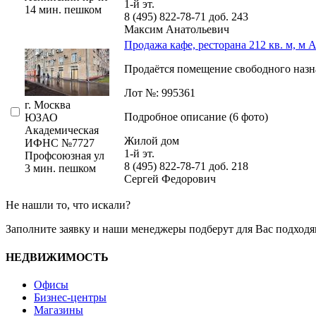
1-й эт.
14 мин. пешком
8 (495) 822-78-71
доб. 243
Максим Анатольевич
Продажа кафе, ресторана 212 кв. м, м 
Продаётся помещение свободного назна
Лот №: 995361
г. Москва
Подробное описание (6 фото)
ЮЗАО
Академическая
Жилой дом
ИФНС №7727
1-й эт.
Профсоюзная ул
8 (495) 822-78-71
доб. 218
3 мин. пешком
Сергей Федорович
Не нашли то, что искали?
Заполните заявку
и наши менеджеры подберут для Вас подходя
НЕДВИЖИМОСТЬ
Офисы
Бизнес-центры
Магазины