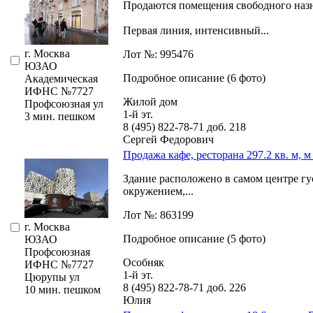
Продаются помещения свободного назна
Первая линия,­ интенсивный...
г. Москва
Лот №: 995476
ЮЗАО
Подробное описание (6 фото)
Академическая
ИФНС №7727
Жилой дом
Профсоюзная ул
1-й эт.
3 мин. пешком
8 (495) 822-78-71
доб. 218
Сергей Федорович
Продажа кафе, ресторана 297.2 кв. м, 
Здание расположено в самом центре 
окружением,­...
Лот №: 863199
г. Москва
Подробное описание (5 фото)
ЮЗАО
Профсоюзная
Особняк
ИФНС №7727
1-й эт.
Цюрупы ул
8 (495) 822-78-71
доб. 226
10 мин. пешком
Юлия