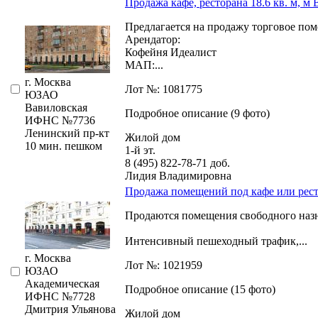
Продажа кафе, ресторана 18.6 кв. м, м
Предлагается на продажу торговое пом
Арендатор:
Кофейня Идеалист
МАП:...
г. Москва
Лот №: 1081775
ЮЗАО
Вавиловская
Подробное описание (9 фото)
ИФНС №7736
Ленинский пр-кт
Жилой дом
10 мин. пешком
1-й эт.
8 (495) 822-78-71
доб.
Лидия Владимировна
Продажа помещений под кафе или ресто
Продаются помещения свободного назн
Интенсивный пешеходный трафик,­...
г. Москва
Лот №: 1021959
ЮЗАО
Академическая
Подробное описание (15 фото)
ИФНС №7728
Дмитрия Ульянова
Жилой дом