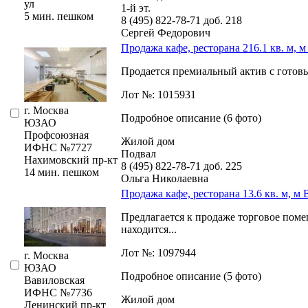
ул
1-й эт.
5 мин. пешком
8 (495) 822-78-71
доб. 218
Сергей Федорович
Продажа кафе, ресторана 216.1 кв. м, 
Продается премиальный актив с готов
Лот №: 1015931
г. Москва
Подробное описание (6 фото)
ЮЗАО
Профсоюзная
Жилой дом
ИФНС №7727
Подвал
Нахимовский пр-кт
8 (495) 822-78-71
доб. 225
14 мин. пешком
Ольга Николаевна
Продажа кафе, ресторана 13.6 кв. м, м
Предлагается к продаже торговое поме
находится...
Лот №: 1097944
г. Москва
ЮЗАО
Подробное описание (5 фото)
Вавиловская
ИФНС №7736
Жилой дом
Ленинский пр-кт