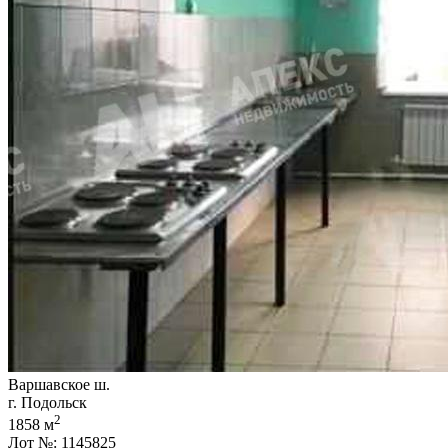
Варшавское ш.
г. Подольск
2
1858 м
Лот №: 1145825