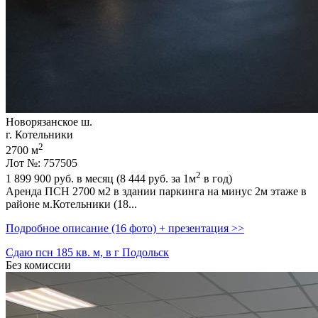
Новорязанское ш.
г. Котельники
2
2700 м
Лот №: 757505
2
1 899 900
руб. в месяц (8 444
руб.
за 1м
в год)
Аренда ПСН 2700 м2 в здании паркинга на минус 2м этаже в
районе м.Котельники (18...
Подробное описание (16 фото) + презентация >>
Сдаю псн 185 кв. м, в г Подольск
Без комиссии