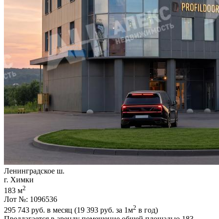
Ленинградское ш.
г. Химки
2
183 м
Лот №: 1096536
2
295 743
руб. в месяц (19 393
руб.
за 1м
в год)
Предлагается в аренду помещение общей площадью 183