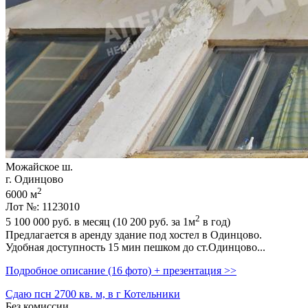
Можайское ш.
г. Одинцово
2
6000 м
Лот №: 1123010
2
5 100 000
руб. в месяц (10 200
руб.
за 1м
в год)
Предлагается в аренду здание под хостел в Одинцово.
Удобная доступность 15 мин пешком до ст.Одинцово...
Подробное описание (16 фото) + презентация >>
Сдаю псн 2700 кв. м, в г Котельники
Без комиссии