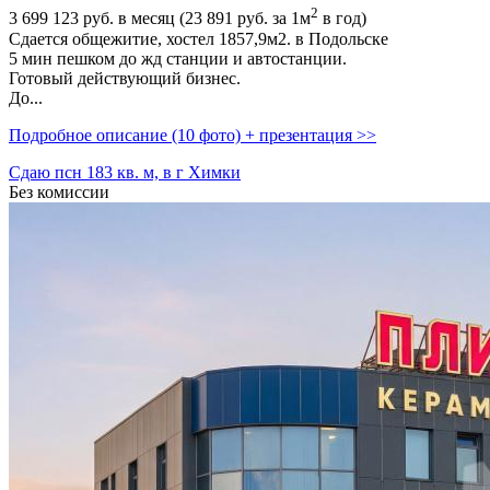
2
3 699 123
руб. в месяц (23 891
руб.
за 1м
в год)
Сдается общежитие,­ хостел 1857,­9м2. в Подольске
5 мин пешком до жд станции и автостанции.
Готовый действующий бизнес.
До...
Подробное описание (10 фото) + презентация >>
Сдаю псн 183 кв. м, в г Химки
Без комиссии