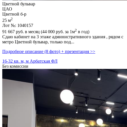
Цветной бульвар
ЦАО
Цветной б-р
2
25 м
Лот №: 1040157
2
91 667
руб. в месяц (44 000
руб.
за 1м
в год)
Сдаю кабинет на 3 этаже административного здания ,­ рядом с
метро Цветной бульвар,­ только под...
Подробное описание (8 фото) + презентация >>
16-32 кв. м, м Арбатская ФЛ
Без комиссии