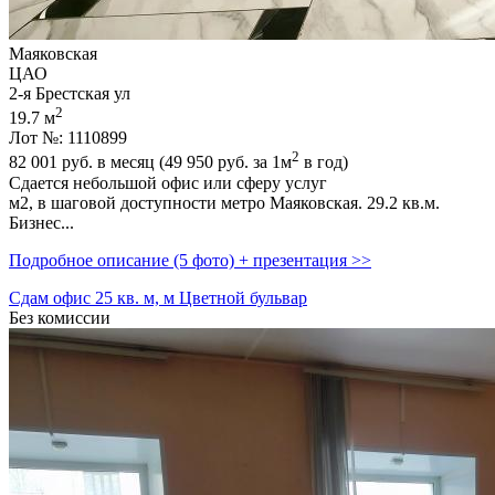
Маяковская
ЦАО
2-я Брестская ул
2
19.7 м
Лот №: 1110899
2
82 001
руб. в месяц (49 950
руб.
за 1м
в год)
Сдается небольшой офис или сферу услуг
м2,­ в шаговой доступности метро Маяковская. 29.2 кв.м.
Бизнес...
Подробное описание (5 фото) + презентация >>
Сдам офис 25 кв. м, м Цветной бульвар
Без комиссии