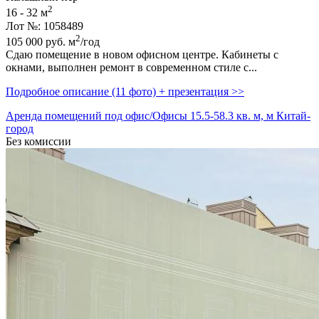
2
16 - 32 м
Лот №: 1058489
2
105 000
руб.
м
/год
Сдаю помещение в новом офисном центре. Кабинеты с
окнами,­ выполнен ремонт в современном стиле с...
Подробное описание (11 фото) + презентация >>
Аренда помещений под офис/Офисы 15.5-58.3 кв. м, м Китай-
город
Без комиссии