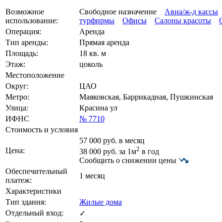
Возможное
Свободное назначение
Авиа/ж-д кассы
использование:
турфирмы
Офисы
Салоны красоты
Операция:
Аренда
Тип аренды:
Прямая аренда
Площадь:
18 кв. м
Этаж:
цоколь
Местоположение
Округ:
ЦАО
Метро:
Маяковская, Баррикадная, Пушкинская
Улица:
Красина ул
ИФНС
№ 7710
Стоимость и условия
57 000
руб. в месяц
2
Цена:
38 000
руб.
за 1м
в год
Сообщить о снижении цены
Обеспечительный
1 месяц
платеж:
Характеристики
Тип здания:
Жилые дома
Отдельный вход:
✓