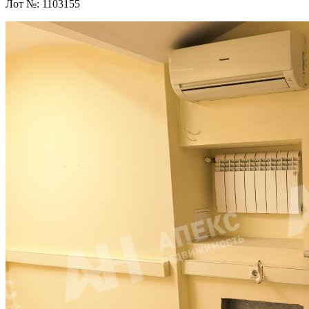
Лот №:
1103155