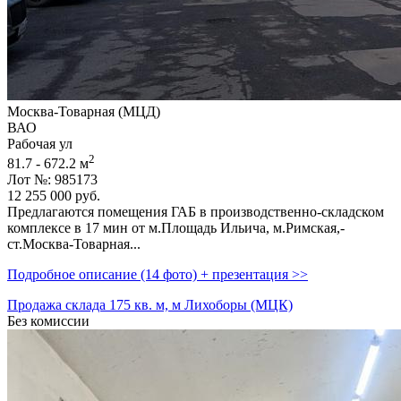
Москва-Товарная (МЦД)
ВАО
Рабочая ул
2
81.7 - 672.2 м
Лот №: 985173
12 255 000
руб.
Предлагаются помещения ГАБ в производственно-складском
комплексе в 17 мин от м.Площадь Ильича,­ м.Римская,­
ст.Москва-Товарная...
Подробное описание (14 фото) + презентация >>
Продажа склада 175 кв. м, м Лихоборы (МЦК)
Без комиссии