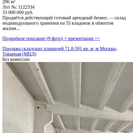
2
206 м
Лот №: 1122334
33 000 000
руб.
Продаётся действующий готовый арендный бизнес — склад
индивидуального хранения на 55 кладовок в обжитом
жилом...
Подробное описание (9 фото) + презентация >>
Продажа складских площадей 71.8-591 кв. м, м Москва-
Товарная (МЦД)
Без комиссии