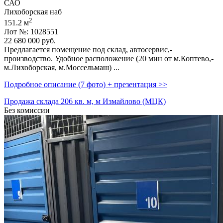
САО
Лихоборская наб
2
151.2 м
Лот №: 1028551
22 680 000
руб.
Предлагается помещение под склад,­ aвтоceрвиc,­
пpoизвoдcтвo. Удобное расположение (20 мин от м.Коптево,­
м.Лихоборская,­ м.Моссельмаш) ...
Подробное описание (7 фото) + презентация >>
Продажа склада 206 кв. м, м Измайлово (МЦК)
Без комиссии