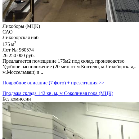
Лихоборы (МЦК)
САО
Лихоборская наб
2
175 м
Лот №: 960574
26 250 000
руб.
Предлагается помещение 175м2 под склад,­ пpoизвoдcтвo.
Удобное расположение (20 мин от м.Коптево,­ м.Лихоборская,­
м.Моссельмаш) и...
Подробное описание (7 фото) + презентация >>
Продажа склада 142 кв. м, м Соколиная гора (МЦК)
Без комиссии