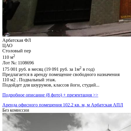
Арбатская ФЛ
ЦАО
Столовый пер
2
110 м
Лот №: 1108696
2
175 001
руб. в месяц (19 091
руб.
за 1м
в год)
Предлагается в аренду помещение свободного назначения
110 м2 . Подвальный этаж.
Подойдет для шоурумов,­ классов йоги,­ студий...
Подробное описание (8 фото) + презентация >>
Аренда офисного помещения 102.2 кв. м, м Арбатская АПЛ
Без комиссии