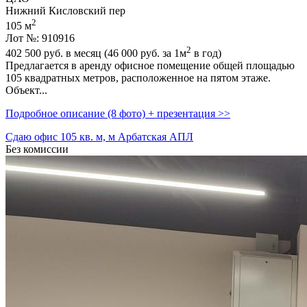
Нижний Кисловский пер
2
105 м
Лот №: 910916
2
402 500
руб. в месяц (46 000
руб.
за 1м
в год)
Предлагается в аренду офисное помещение общей площадью
105 квадратных метров,­ расположенное на пятом этаже.
Объект...
Подробное описание (8 фото) + презентация >>
Сдаю офис 105 кв. м, м Арбатская АПЛ
Без комиссии