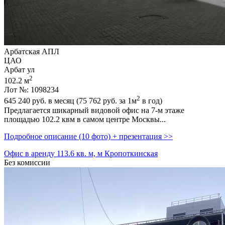
Арбатская АПЛ
ЦАО
Арбат ул
2
102.2 м
Лот №: 1098234
2
645 240
руб. в месяц (75 762
руб.
за 1м
в год)
Предлагается шикарный видовой офис на 7-м этаже
площадью 102.2 квм в самом центре Москвы...
Подробное описание (10 фото) + презентация >>
Офис в аренду 113.6 кв. м, м Кропоткинская
Без комиссии