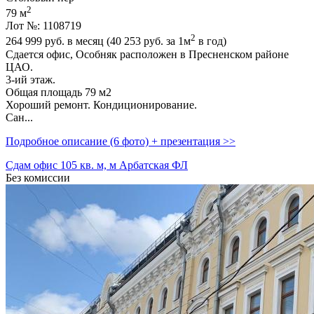
2
79 м
Лот №: 1108719
2
264 999
руб. в месяц (40 253
руб.
за 1м
в год)
Сдается офис,­ Особняк расположен в Пресненском районе
ЦАО.
3-ий этаж.
Общая площадь 79 м2
Хороший ремонт. Кондиционирование.
Сан...
Подробное описание (6 фото) + презентация >>
Сдам офис 105 кв. м, м Арбатская ФЛ
Без комиссии