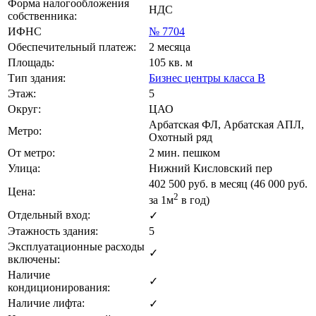
Форма налогообложения
НДС
собственника:
ИФНС
№ 7704
Обеспечительный платеж:
2 месяца
Площадь:
105 кв. м
Тип здания:
Бизнес центры класса B
Этаж:
5
Округ:
ЦАО
Арбатская ФЛ, Арбатская АПЛ,
Метро:
Охотный ряд
От метро:
2 мин. пешком
Улица:
Нижний Кисловский пер
402 500
руб. в месяц (46 000
руб.
Цена:
2
за 1м
в год)
Отдельный вход:
✓
Этажность здания:
5
Эксплуатационные расходы
✓
включены:
Наличие
✓
кондиционирования:
Наличие лифта:
✓