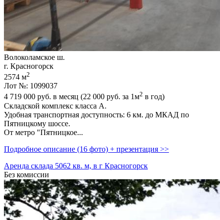
Волоколамское ш.
г. Красногорск
2
2574 м
Лот №: 1099037
2
4 719 000
руб. в месяц (22 000
руб.
за 1м
в год)
Складской комплекс класса А.
Удобная транспортная доступность: 6 км. до МКАД по
Пятницкому шоссе.
От метро "Пятницкое...
Подробное описание (16 фото) + презентация >>
Аренда склада 5062 кв. м, в г Красногорск
Без комиссии