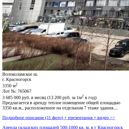
Волоколамское ш.
г. Красногорск
2
3350 м
Лот №: 765067
2
3 685 000
руб. в месяц (13 200
руб.
за 1м
в год)
Предлагается в аренду теплое помещение общей площадью
3350 кв.м.,­ расположенное на отдельном 7 этаже здания....
Подробное описание (11 фото) + презентация + видео >>
Аренда складских площадей 500-1000 кв. м, в г Красногорск