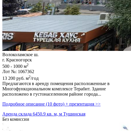
Волоколамское ш.
г. Красногорск
2
500 - 1000 м
Лот №: 1067362
2
13 200
руб.
м
/год
Предлагаются в аренду помещения расположенные в
Многофункциональном комплексе Терабит. Здание
расположено в густонаселенном районе города...
Подробное описание (10 фото) + презентация >>
Аренда склада 6450.9 кв. м, м Тушинская
Без комиссии