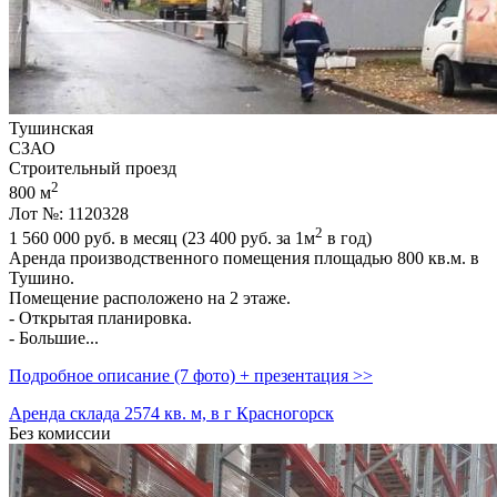
Тушинская
СЗАО
Строительный проезд
2
800 м
Лот №: 1120328
2
1 560 000
руб. в месяц (23 400
руб.
за 1м
в год)
Аренда производственного помещения площадью 800 кв.м. в
Тушино.
Помещение расположено на 2 этаже.
- Открытая планировка.
- Большие...
Подробное описание (7 фото) + презентация >>
Аренда склада 2574 кв. м, в г Красногорск
Без комиссии