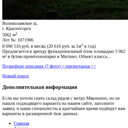
Волоколамское ш.
г. Красногорск
2
5062 м
Лот №: 1071906
2
8 696 516
руб. в месяц (20 616
руб.
за 1м
в год)
Прeдлагaeтcя в аренду функциональный блок плoщадью 5 062
м² в бутик-пpомтеxнопapке в Mитино. Oбъeкт клacca...
Подробное описание (7 фото) + презентация >>
Новый поиск
Дополнительная информация
Если вы хотели снять склад рядом с метро Мякинино, но не
нашли подходящего варианта на нашем сайте,
заполните
заявку
, и наши специалисты в кратчайшее время подберут вам
варианты в расширенной базе данных.
Главная