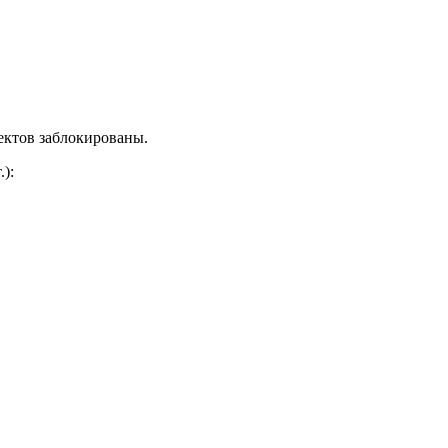
ектов заблокированы.
.)
: