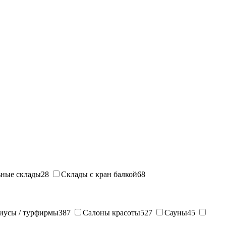
ные склады
28
Склады с кран балкой
68
иусы / турфирмы
387
Салоны красоты
527
Сауны
45