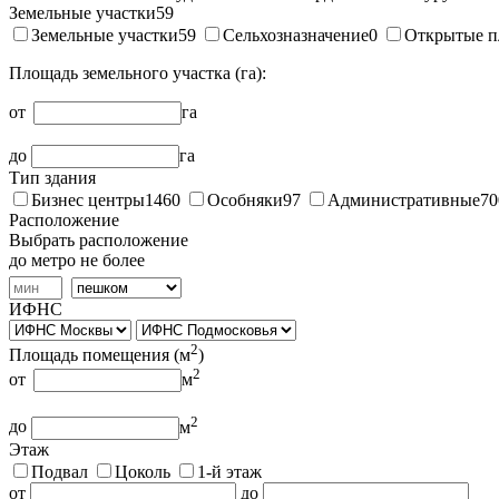
Земельные участки
59
Земельные участки
59
Сельхозназначение
0
Открытые п
Площадь земельного участка (га):
от
га
до
га
Тип здания
Бизнес центры
1460
Особняки
97
Административные
70
Расположение
Выбрать расположение
до метро не более
ИФНС
2
Площадь помещения (
м
)
2
от
м
2
до
м
Этаж
Подвал
Цоколь
1-й этаж
от
до