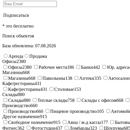
Подписаться
* это бесплатно
Поиск объектов
База обновлена: 07.08.2026
Аренда
Продажа
Офисы
2380
Офисы
2380
Рабочие места
186
Банки
442
Юр. адреса
Магазины
668
Магазины
668
Павильоны
138
Аптеки
335
Автосало
Кафе/рестораны
431
Кафе/рестораны
431
Столовые
153
Склады
880
Склады
880
Теплые склады
758
Склады с офисом
668
Производство
660
Производство
660
Пищевое производство
105
Автомой
Другое назначение
915
Свободное назначение
915
Авиа / ж-д кассы
177
Бытовы
Фитнес
362
Фотостудии
437
Ломбарды
323
Шоурумы
68