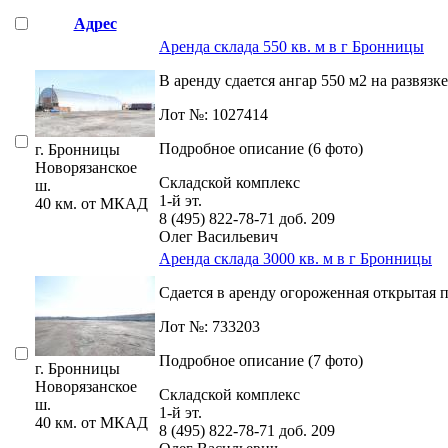
Адрес
Аренда склада 550 кв. м в г Бронницы
В аренду сдается ангар 550 м2 на развязк
Лот №: 1027414
Подробное описание (6 фото)
г. Бронницы
Новорязанское
Складской комплекс
ш.
1-й эт.
40 км. от МКАД
8 (495) 822-78-71
доб. 209
Олег Васильевич
Аренда склада 3000 кв. м в г Бронницы
Сдается в аренду огороженная открытая п
Лот №: 733203
Подробное описание (7 фото)
г. Бронницы
Новорязанское
Складской комплекс
ш.
1-й эт.
40 км. от МКАД
8 (495) 822-78-71
доб. 209