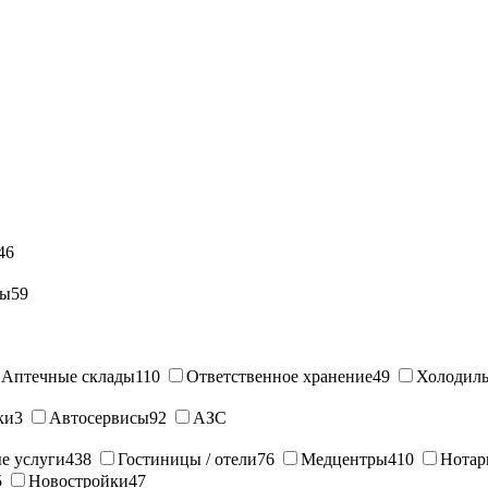
46
ны
59
Аптечные склады
110
Ответственное хранение
49
Холодиль
ки
3
Автосервисы
92
АЗС
е услуги
438
Гостиницы / отели
76
Медцентры
410
Нотар
5
Новостройки
47