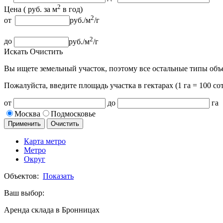
2
Цена (
руб.
за м
в год
)
2
от
руб.
/м
/г
2
до
руб.
/м
/г
Искать
Очистить
Вы ищете земельный участок, поэтому все остальные типы объ
Пожалуйста, введите площадь участка
в гектарах (1 га = 100 сот
от
до
га
Москва
Подмосковье
Применить
Очистить
Карта метро
Метро
Округ
Объектов:
Показать
Ваш выбор:
Аренда склада в Бронницах