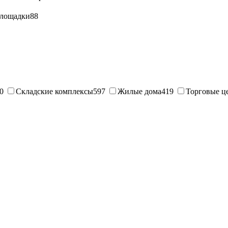
лощадки
88
0
Складские комплексы
597
Жилые дома
419
Торговые ц