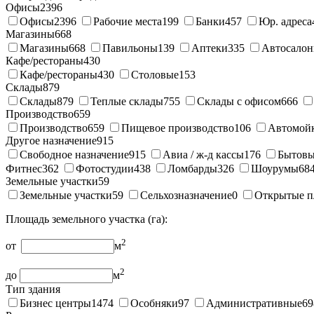
Офисы
2396
Офисы
2396
Рабочие места
199
Банки
457
Юр. адреса
Магазины
668
Магазины
668
Павильоны
139
Аптеки
335
Автосало
Кафе/рестораны
430
Кафе/рестораны
430
Столовые
153
Склады
879
Склады
879
Теплые склады
755
Склады с офисом
666
Производство
659
Производство
659
Пищевое производство
106
Автомой
Другое назначение
915
Свободное назначение
915
Авиа / ж-д кассы
176
Бытовы
Фитнес
362
Фотостудии
438
Ломбарды
326
Шоурумы
68
Земельные участки
59
Земельные участки
59
Сельхозназначение
0
Открытые п
Площадь земельного участка (га):
2
от
м
2
до
м
Тип здания
Бизнес центры
1474
Особняки
97
Административные
69