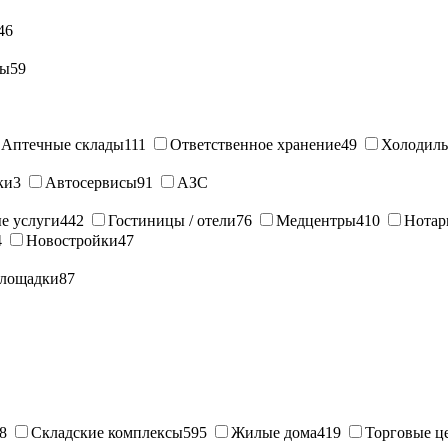
46
ны
59
Аптечные склады
111
Ответственное хранение
49
Холодиль
ки
3
Автосервисы
91
АЗС
е услуги
442
Гостиницы / отели
76
Медцентры
410
Нотар
4
Новостройки
47
лощадки
87
8
Складские комплексы
595
Жилые дома
419
Торговые ц