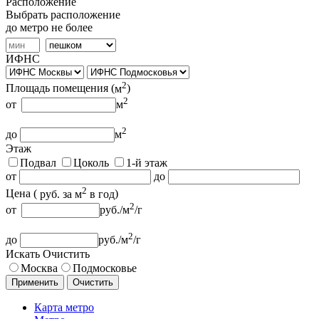
Расположение
Выбрать расположение
до метро не более
ИФНС
2
Площадь помещения (
м
)
2
от
м
2
до
м
Этаж
Подвал
Цоколь
1-й этаж
от
до
2
Цена (
руб.
за м
в год
)
2
от
руб.
/м
/г
2
до
руб.
/м
/г
Искать
Очистить
Москва
Подмосковье
Применить
Очистить
Карта метро