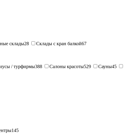
ные склады
28
Склады с кран балкой
67
иусы / турфирмы
388
Салоны красоты
529
Сауны
45
ентры
145