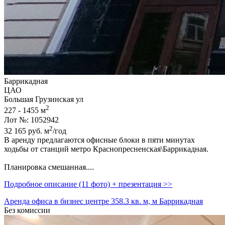
Баррикадная
ЦАО
Большая Грузинская ул
2
227 - 1455 м
Лот №: 1052942
2
32 165
руб.
м
/год
В аренду предлагаются офисные блоки в пяти минутах
ходьбы от станций метро Краснопресненская\Баррикадная.
Планировка смешанная....
Подробное описание (11 фото) + презентация >>
Аренда офиса в бизнес центре 358.3 кв. м, м Баррикадная
Без комиссии