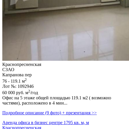
Краснопресненская
СЗАО
Капранова пер
2
76 - 119.1 м
Лот №: 1092946
2
60 000
руб.
м
/год
Офис на 5 этаже общей площадью 119.1 м2 ( возможно
частями),­ расположено в 4 мин...
Подробное описание (9 фото) + презентация >>
Аренда офиса в бизнес центре 1795 кв. м, м
Краснопресненская