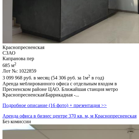
Краснопресненская
СЗАО
Капранова пер
2
685 м
Лот №: 1022859
2
3 099 968
руб. в месяц (54 306
руб.
за 1м
в год)
Аренда меблированного офиса с отдельным входом в
Пресненском районе ЦАО. Ближайшая станция метро
Краснопресненская\Баррикадная -...
Подробное описание (16 фото) + презентация >>
Аренда офиса в бизнес центре 370 кв. м, м Краснопресненская
Без комиссии