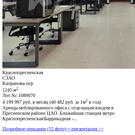
Краснопресненская
СЗАО
Капранова пер
2
1245 м
Лот №: 1089070
2
4 199 997
руб. в месяц (40 482
руб.
за 1м
в год)
Аренда меблированного офиса с отдельным входом в
Пресненском районе ЦАО. Ближайшая станция метро
Краснопресненская\Баррикадная -...
Подробное описание (15 фото) + презентация >>