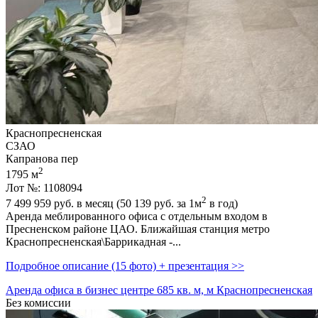
Краснопресненская
СЗАО
Капранова пер
2
1795 м
Лот №: 1108094
2
7 499 959
руб. в месяц (50 139
руб.
за 1м
в год)
Аренда меблированного офиса с отдельным входом в
Пресненском районе ЦАО. Ближайшая станция метро
Краснопресненская\Баррикадная -...
Подробное описание (15 фото) + презентация >>
Аренда офиса в бизнес центре 685 кв. м, м Краснопресненская
Без комиссии