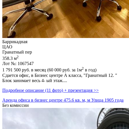
Баррикадная
ЦАО
Гранатный пер
2
358.3 м
Лот №: 1067547
2
1 791 500
руб. в месяц (60 000
руб.
за 1м
в год)
Сдается офис,­ в Бизнес центре А класса,­ "Гранатный 12. "
Блок занимает весь 4- ый этаж....
Подробное описание (11 фото) + презентация >>
Аренда офиса в бизнес центре 475.6 кв. м, м Улица 1905 года
Без комиссии