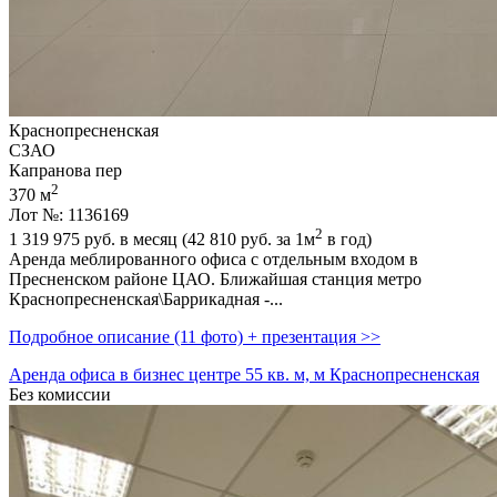
Краснопресненская
СЗАО
Капранова пер
2
370 м
Лот №: 1136169
2
1 319 975
руб. в месяц (42 810
руб.
за 1м
в год)
Аренда меблированного офиса с отдельным входом в
Пресненском районе ЦАО. Ближайшая станция метро
Краснопресненская\Баррикадная -...
Подробное описание (11 фото) + презентация >>
Аренда офиса в бизнес центре 55 кв. м, м Краснопресненская
Без комиссии