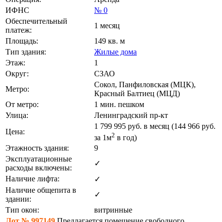
ИФНС
№ 0
Обеспечительный
1 месяц
платеж:
Площадь:
149 кв. м
Тип здания:
Жилые дома
Этаж:
1
Округ:
СЗАО
Сокол, Панфиловская (МЦК),
Метро:
Красный Балтиец (МЦД)
От метро:
1 мин. пешком
Улица:
Ленинградский пр-кт
1 799 995
руб. в месяц (144 966
руб.
Цена:
2
за 1м
в год)
Этажность здания:
9
Эксплуатационные
✓
расходы включены:
Наличие лифта:
✓
Наличие общепита в
✓
здании:
Тип окон:
витринные
Лот №.997149
Предлагается помещение свободного