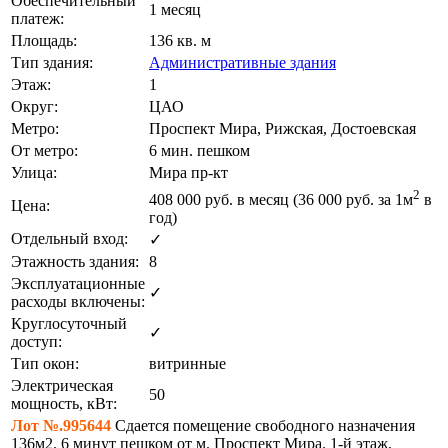
Обеспечительный
1 месяц
платеж:
Площадь:
136 кв. м
Тип здания:
Административные здания
Этаж:
1
Округ:
ЦАО
Метро:
Проспект Мира, Рижская, Достоевская
От метро:
6 мин. пешком
Улица:
Мира пр-кт
2
408 000
руб. в месяц (36 000
руб.
за 1м
в
Цена:
год)
Отдельный вход:
✓
Этажность здания:
8
Эксплуатационные
✓
расходы включены:
Круглосуточный
✓
доступ:
Тип окон:
витринные
Электрическая
50
мощность, кВт:
Лот №.995644
Сдается помещение свободного назначения
136м2. 6 минут пешком от м. Проспект Мира. 1-й этаж,