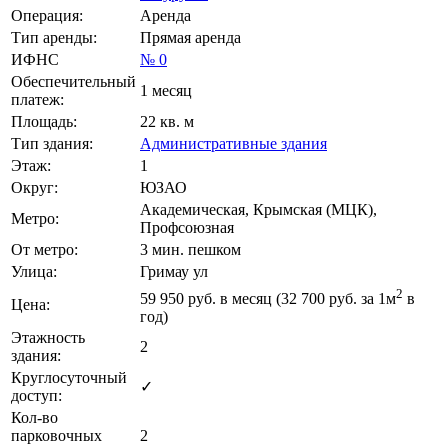
Операция:
Аренда
Тип аренды:
Прямая аренда
ИФНС
№ 0
Обеспечительный
1 месяц
платеж:
Площадь:
22 кв. м
Тип здания:
Административные здания
Этаж:
1
Округ:
ЮЗАО
Академическая, Крымская (МЦК),
Метро:
Профсоюзная
От метро:
3 мин. пешком
Улица:
Гримау ул
2
59 950
руб. в месяц (32 700
руб.
за 1м
в
Цена:
год)
Этажность
2
здания:
Круглосуточный
✓
доступ:
Кол-во
парковочных
2