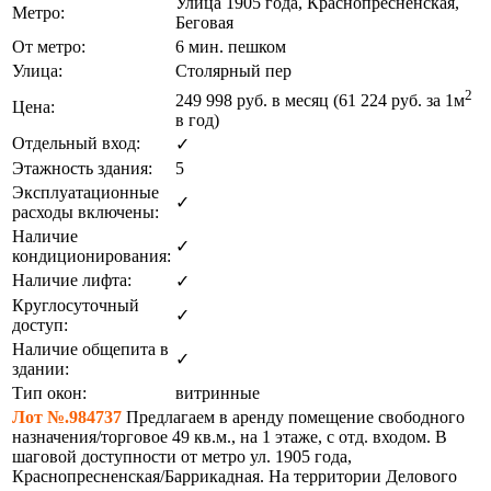
Улица 1905 года, Краснопресненская,
Метро:
Беговая
От метро:
6 мин. пешком
Улица:
Столярный пер
2
249 998
руб. в месяц (61 224
руб.
за 1м
Цена:
в год)
Отдельный вход:
✓
Этажность здания:
5
Эксплуатационные
✓
расходы включены:
Наличие
✓
кондиционирования:
Наличие лифта:
✓
Круглосуточный
✓
доступ:
Наличие общепита в
✓
здании:
Тип окон:
витринные
Лот №.984737
Предлагаем в аренду помещение свободного
назначения/торговое 49 кв.м., на 1 этаже, с отд. входом. В
шаговой доступности от метро ул. 1905 года,
Краснопресненская/Баррикадная. На территории Делового