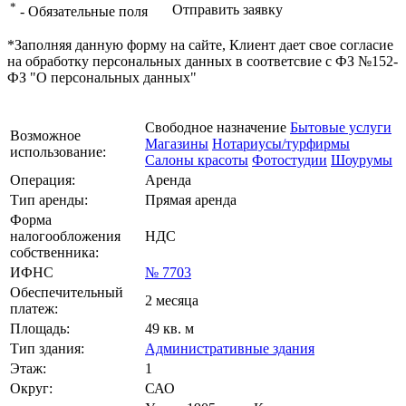
*
Отправить заявку
- Обязательные поля
*Заполняя данную форму на сайте, Клиент дает свое согласие
на обработку персональных данных в соответсвие с ФЗ №152-
ФЗ "О персональных данных"
Свободное назначение
Бытовые услуги
Возможное
Магазины
Нотариусы/турфирмы
использование:
Салоны красоты
Фотостудии
Шоурумы
Операция:
Аренда
Тип аренды:
Прямая аренда
Форма
налогообложения
НДС
собственника:
ИФНС
№ 7703
Обеспечительный
2 месяца
платеж:
Площадь:
49 кв. м
Тип здания:
Административные здания
Этаж:
1
Округ:
САО