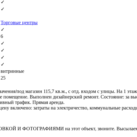
✓
✓
Торговые центры
✓
6
✓
✓
✓
✓
витринные
25
ения/под магазин 115,7 кв.м., с отд. входом с улицы. На 1 эта
ое помещение. Выполнен дизайнерский ремонт. Состояние: за в
ивный трафик. Прямая аренда.
В цену включено: затраты на электричество, коммунальные расхо
И ФОТОГРАФИЯМИ на этот объект, звоните. Высылаем в т