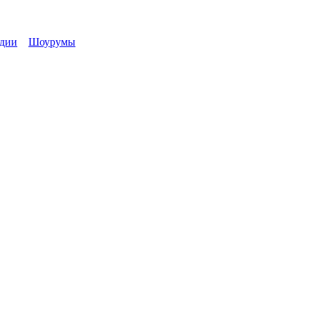
удии
Шоурумы