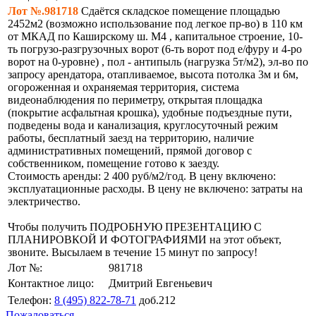
Лот №.981718
Сдаётся складское помещение площадью
2452м2 (возможно использование под легкое пр-во) в 110 км
от МКАД по Каширскому ш. М4 , капитальное строение, 10-
ть погрузо-разгрузочных ворот (6-ть ворот под е/фуру и 4-ро
ворот на 0-уровне) , пол - антипыль (нагрузка 5т/м2), эл-во по
запросу арендатора, отапливаемое, высота потолка 3м и 6м,
огороженная и охраняемая территория, система
видеонаблюдения по периметру, открытая площадка
(покрытие асфальтная крошка), удобные подъездные пути,
подведены вода и канализация, круглосуточный режим
работы, бесплатный заезд на территорию, наличие
административных помещений, прямой договор с
собственником, помещение готово к заезду.
Стоимость аренды: 2 400 руб/м2/год. В цену включено:
эксплуатационные расходы. В цену не включено: затраты на
электричество.
Чтобы получить ПОДРОБНУЮ ПРЕЗЕНТАЦИЮ С
ПЛАНИРОВКОЙ И ФОТОГРАФИЯМИ на этот объект,
звоните. Высылаем в течение 15 минут по запросу!
Лот №:
981718
Контактное лицо:
Дмитрий Евгеньевич
Телефон:
8 (495) 822-78-71
доб.212
Пожаловаться