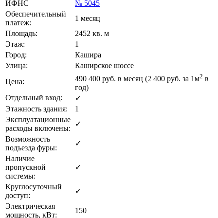
ИФНС
№ 5045
Обеспечительный
1 месяц
платеж:
Площадь:
2452 кв. м
Этаж:
1
Город:
Кашира
Улица:
Каширское шоссе
2
490 400
руб. в месяц (2 400
руб.
за 1м
в
Цена:
год)
Отдельный вход:
✓
Этажность здания:
1
Эксплуатационные
✓
расходы включены:
Возможность
✓
подъезда фуры:
Наличие
пропускной
✓
системы:
Круглосуточный
✓
доступ:
Электрическая
150
мощность, кВт: