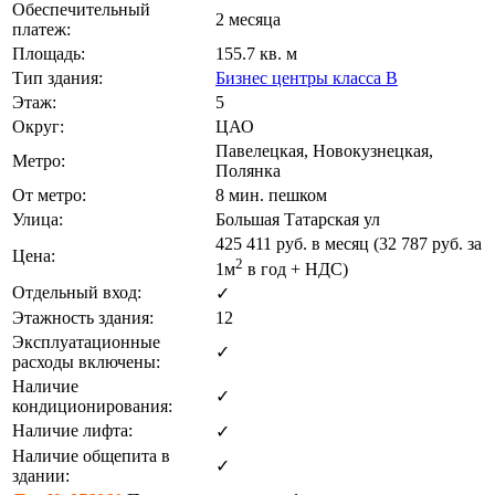
Обеспечительный
2 месяца
платеж:
Площадь:
155.7 кв. м
Тип здания:
Бизнес центры класса B
Этаж:
5
Округ:
ЦАО
Павелецкая, Новокузнецкая,
Метро:
Полянка
От метро:
8 мин. пешком
Улица:
Большая Татарская ул
425 411
руб. в месяц (32 787
руб.
за
Цена:
2
1м
в год + НДС)
Отдельный вход:
✓
Этажность здания:
12
Эксплуатационные
✓
расходы включены:
Наличие
✓
кондиционирования:
Наличие лифта:
✓
Наличие общепита в
✓
здании: