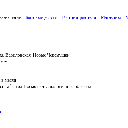
назначение
Бытовые услуги
Гостиницы/отели
Магазины
М
я, Вавиловская, Новые Черемушки
шком
л
 в месяц
2
за 1м
в год
Посмотреть аналогичные объекты
а