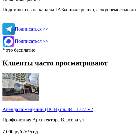
Подпишитесь на каналы ГАБы ниже рынка, с окупаемостью до 
Подписаться >>
Подписаться >>
* это бесплатно
Клиенты часто просматривают
Аренда помещений (ПСН) пл. 84 - 1727 м2
Профсоюзная
Архитектора Власова ул
2
7 000
руб.
/м
/год