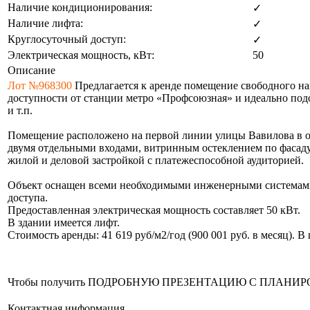
Наличие кондиционирования:
✓
Наличие лифта:
✓
Круглосуточный доступ:
✓
Электрическая мощность, кВт:
50
Описание
Лот №968300
Предлагается к аренде помещение свободного на
доступности от станции метро «Профсоюзная» и идеально подо
и т.п.
Помещение расположено на первой линии улицы Вавилова в о
двумя отдельными входами, витринным остеклением по фасад
жилой и деловой застройкой с платежеспособной аудиторией.
Объект оснащен всеми необходимыми инженерными системами
доступа.
Предоставленная электрическая мощность составляет 50 кВт.
В здании имеется лифт.
Стоимость аренды: 41 619 руб/м2/год (900 001 руб. в месяц). 
Чтобы получить ПОДРОБНУЮ ПРЕЗЕНТАЦИЮ С ПЛАНИРОВКОЙ 
Контактная информация