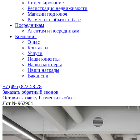
Лицензирование
Регистрация недвижимости
Магазин под ключ
Разместить объект в базе
Посредникам
Агентам и посредникам
Компания
О нас
Контакты
Услуги
Наши клиенты
Наши партнеры
Нвши награды
Вакансии
+7 (495) 822-58-78
Заказать обратный звонок
Оставить заявку
Разместить объект
Лот № 962964