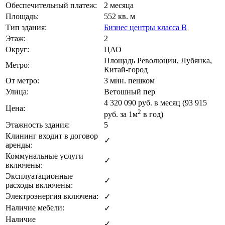
Обеспечительный платеж:
2 месяца
Площадь:
552 кв. м
Тип здания:
Бизнес центры класса B
Этаж:
2
Округ:
ЦАО
Площадь Революции, Лубянка,
Метро:
Китай-город
От метро:
3 мин. пешком
Улица:
Ветошный пер
4 320 090
руб. в месяц (93 915
Цена:
2
руб.
за 1м
в год)
Этажность здания:
5
Клининг входит в договор
✓
аренды:
Коммунальные услуги
✓
включены:
Эксплуатационные
✓
расходы включены:
Электроэнергия включена:
✓
Наличие мебели:
✓
Наличие
✓