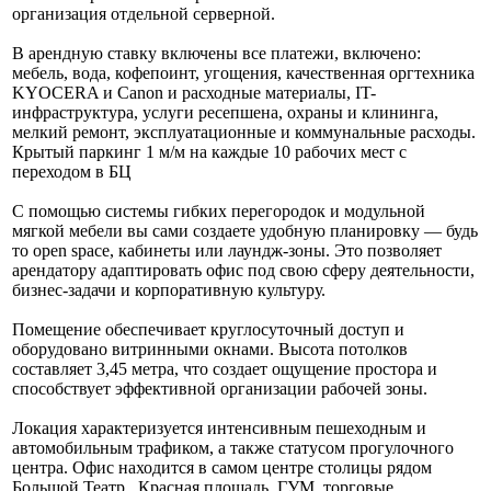
организация отдельной серверной.
В арендную ставку включены все платежи, включено:
мебель, вода, кофепоинт, угощения, качественная оргтехника
KYOCERA и Canon и расходные материалы, IT-
инфраструктура, услуги ресепшена, охраны и клининга,
мелкий ремонт, эксплуатационные и коммунальные расходы.
Крытый паркинг 1 м/м на каждые 10 рабочих мест с
переходом в БЦ
С помощью системы гибких перегородок и модульной
мягкой мебели вы сами создаете удобную планировку — будь
то open space, кабинеты или лаундж-зоны. Это позволяет
арендатору адаптировать офис под свою сферу деятельности,
бизнес-задачи и корпоративную культуру.
Помещение обеспечивает круглосуточный доступ и
оборудовано витринными окнами. Высота потолков
составляет 3,45 метра, что создает ощущение простора и
способствует эффективной организации рабочей зоны.
Локация характеризуется интенсивным пешеходным и
автомобильным трафиком, а также статусом прогулочного
центра. Офис находится в самом центре столицы рядом
Большой Театр , Красная площадь, ГУМ, торговые