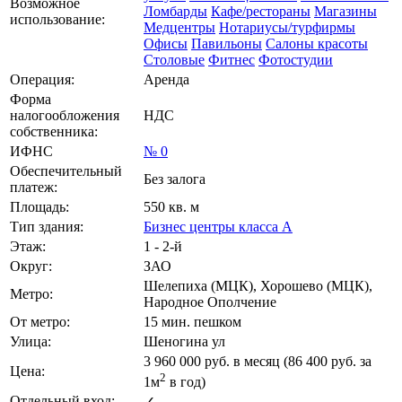
Возможное
Ломбарды
Кафе/рестораны
Магазины
использование:
Медцентры
Нотариусы/турфирмы
Офисы
Павильоны
Салоны красоты
Столовые
Фитнес
Фотостудии
Операция:
Аренда
Форма
налогообложения
НДС
собственника:
ИФНС
№ 0
Обеспечительный
Без залога
платеж:
Площадь:
550 кв. м
Тип здания:
Бизнес центры класса А
Этаж:
1 - 2-й
Округ:
ЗАО
Шелепиха (МЦК), Хорошево (МЦК),
Метро:
Народное Ополчение
От метро:
15 мин. пешком
Улица:
Шеногина ул
3 960 000
руб. в месяц (86 400
руб.
за
Цена:
2
1м
в год)
Отдельный вход:
✓