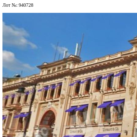
Лот №:
940728