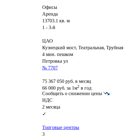
Офисы
Аренда
13703.1 кв. м
1 - 3-й
ЦАО
Кузнецкий мост, Театральная, Трубная
4 мин. пешком
Петровка ул
№ 7707
75 367 050
руб. в месяц
2
66 000
руб.
за 1м
в год
Сообщить о снижении цены
НДС
2 месяца
✓
Торговые центры
3