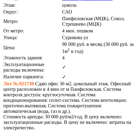
Этаж:
цоколь
Округ:
САО
Панфиловская (МЦК), Сокол,
Метро:
Стрешнево (МЦК)
От метро:
4 мин. пешком
Улица:
Сурикова ул
90 000
руб. в месяц (30 000
руб.
за
Цена:
2
1м
в год)
Этажность здания:
4
Эксплуатационные
✓
расходы включены:
Наличие паркинга:
✓
Лот №.921730
Сдаю офис 36 м2, цокольный этаж. Офисный
центр расположен в 4 мин от м Панфиловская. Система
контроля доступа: круглосуточная. Система
кондиционирования: сплит-система. Система вентиляции:
приточно-вытяжная. Система пожаротушения:
автоматическая (вода, газ и др.).
Стоимость аренды: 30 000 руб/м2/год. В цену включено:
эксплуатационные расходы. В цену не включено: затраты на
электричество.