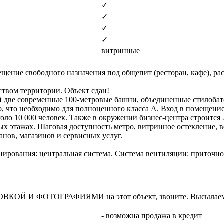
✓
✓
✓
✓
витринные
щение свободного назначения под общепит (ресторан, кафе), ра
ством территории. Объект сдан!
й две современные 100-метровые башни, объединенные стилобат
о, что необходимо для полноценного класса А. Вход в помещение
о 10 000 человек. Также в окружении бизнес-центра строится 2
ых этажах. Шаговая доступность метро, витринное остекление,
анов, магазинов и сервисных услуг.
нирования: центральная система. Система вентиляции: приточно
И ФОТОГРАФИЯМИ на этот объект, звоните. Высылаем в т
- возможна продажа в кредит