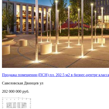
Продажа помещения (ПСН) пл. 202.5 м2 в бизнес-центре класс
Савеловская
Двинцев ул
202 000 000
руб.