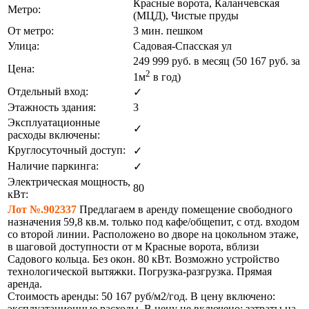
Красные ворота, Каланчевская
Метро:
(МЦД), Чистые пруды
От метро:
3 мин. пешком
Улица:
Садовая-Спасская ул
249 999
руб. в месяц (50 167
руб.
за
Цена:
2
1м
в год)
Отдельный вход:
✓
Этажность здания:
3
Эксплуатационные
✓
расходы включены:
Круглосуточный доступ:
✓
Наличие паркинга:
✓
Электрическая мощность,
80
кВт:
Лот №.902337
Предлагаем в аренду помещение свободного
назначения 59,8 кв.м. только под кафе/общепит, с отд. входом
со второй линии. Расположено во дворе на цокольном этаже,
в шаговой доступности от м Красные ворота, вблизи
Садового кольца. Без окон. 80 кВт. Возможно устройство
технологической вытяжки. Погрузка-разгрузка. Прямая
аренда.
Стоимость аренды: 50 167 руб/м2/год. В цену включено:
эксплуатационные расходы. В цену не включено: затраты на