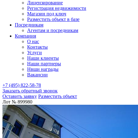
Лицензирование
Регистрация недвижимости
Магазин под ключ
Разместить объект в базе
Посредникам
Агентам и посредникам
Компания
О нас
Контакты
Услуги
Наши клиенты
Наши партнеры
Нвши награды
Вакансии
+7 (495) 822-58-78
Заказать обратный звонок
Оставить заявку
Разместить объект
Лот № 899980