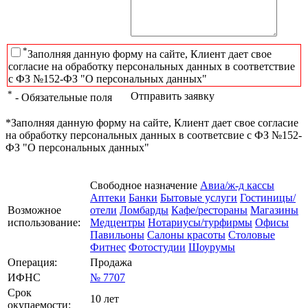
*
Заполняя данную форму на сайте, Клиент дает свое
согласие на обработку персональных данных в соответствие
с ФЗ №152-ФЗ "О персональных данных"
*
Отправить заявку
- Обязательные поля
*Заполняя данную форму на сайте, Клиент дает свое согласие
на обработку персональных данных в соответсвие с ФЗ №152-
ФЗ "О персональных данных"
Свободное назначение
Авиа/ж-д кассы
Аптеки
Банки
Бытовые услуги
Гостиницы/
Возможное
отели
Ломбарды
Кафе/рестораны
Магазины
использование:
Медцентры
Нотариусы/турфирмы
Офисы
Павильоны
Салоны красоты
Столовые
Фитнес
Фотостудии
Шоурумы
Операция:
Продажа
ИФНС
№ 7707
Срок
10 лет
окупаемости: