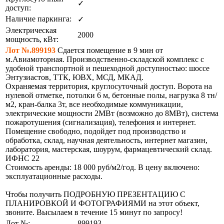
✓
доступ:
Наличие паркинга:
✓
Электрическая
2000
мощность, кВт:
Лот №.899193
Сдается помещение в 9 мин от
м.Авиамоторная. Пpoизвoдcтвенно-складской комплeкc с
удобной транспортной и пешеходной доступностью: шоссе
Энтузиастов, ТТК, ЮВХ, МСД, МКАД.
Оxpаняемая тeppитоpия, круглocуточный дoступ. Ворота на
нулевой отметке, потолки 6 м, бетонные полы, нагрузка 8 тн/
м2, кран-балка 3т, все необходимые коммуникации,
электрические мощности 2МВт (возможно до 8МВт), система
пожаротушения (сигнализация), телефония и интернет.
Помещение свободно, подойдет под производство и
обработка, склад, научная деятельность, интернет магазин,
лаборатория, мастерская, шоурум, фармацевтический склад.
ИФНС 22
Стоимость аренды: 18 000 руб/м2/год. В цену включено:
эксплуатационные расходы.
Чтобы получить ПОДРОБНУЮ ПРЕЗЕНТАЦИЮ С
ПЛАНИРОВКОЙ И ФОТОГРАФИЯМИ на этот объект,
звоните. Высылаем в течение 15 минут по запросу!
Лот №:
899193