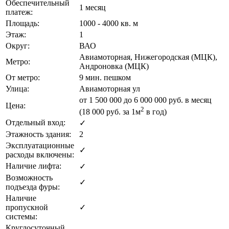
Обеспечительный
1 месяц
платеж:
Площадь:
1000 - 4000 кв. м
Этаж:
1
Округ:
ВАО
Авиамоторная, Нижегородская (МЦК),
Метро:
Андроновка (МЦК)
От метро:
9 мин. пешком
Улица:
Авиамоторная ул
от
1 500 000
до 6 000 000 руб. в месяц
Цена:
2
(18 000
руб.
за 1м
в год)
Отдельный вход:
✓
Этажность здания:
2
Эксплуатационные
✓
расходы включены:
Наличие лифта:
✓
Возможность
✓
подъезда фуры:
Наличие
пропускной
✓
системы:
Круглосуточный