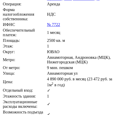
Операция:
Аренда
Форма
налогообложения
НДС
собственника:
ИФНС
№ 7722
Обеспечительный
1 месяц
платеж:
Площадь:
2500 кв. м
Этаж:
1
Округ:
ЮВАО
Авиамоторная, Андроновка (МЦК),
Метро:
Нижегородская (МЦК)
От метро:
9 мин. пешком
Улица:
Авиамоторная ул
4 890 000
руб. в месяц (23 472
руб.
за
Цена:
2
1м
в год)
Отдельный вход:
✓
Этажность здания:
1
Эксплуатационные
✓
расходы включены:
Возможность подъезда
✓