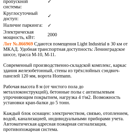
пропускной
✓
системы:
Круглосуточный
✓
доступ:
Наличие паркинга:
✓
Электрическая
2000
мощность, кВт:
Лот №.866969
Сдаются помещения Light Industrial в 30 км от
МКАД. Удобная транспортная доступность: Ленинградское
шоссе, трасса М-10, М-11.
Современный производственно-складской комплекс, каркас
здания железобетонный, стены из трёхслойных сэндвич-
панелей 120 мм, ворота Hormann.
Рабочая высота 8 м (от чистого пола до
металлоконструкций), бетонные полы с антипылевым
упрочняющим покрытием, нагрузка 4 т\м2. Возможность
установки кран-балки до 5 тонн.
Каждый блок оснащен: электричеством, связью, отоплением,
водой, канализацией, индивидуальными приборами учета.
Автоматическая адресная пожарная сигнализация,
противопожарная система.