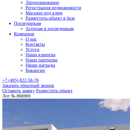
Лицензирование
Регистрация недвижимости
Магазин под ключ
Разместить объект в базе
Посредникам
Агентам и посредникам
Компания
О нас
Контакты
Услуги
Наши клиенты
Наши партнеры
Нвши награды
Вакансии
+7 (495) 822-58-78
Заказать обратный звонок
Оставить заявку
Разместить объект
Лот № 866969