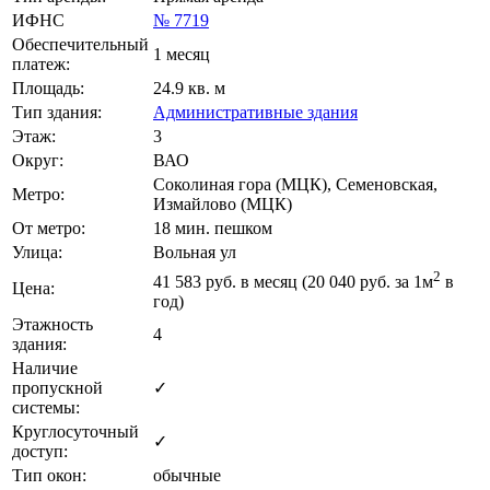
ИФНС
№ 7719
Обеспечительный
1 месяц
платеж:
Площадь:
24.9 кв. м
Тип здания:
Административные здания
Этаж:
3
Округ:
ВАО
Соколиная гора (МЦК), Семеновская,
Метро:
Измайлово (МЦК)
От метро:
18 мин. пешком
Улица:
Вольная ул
2
41 583
руб. в месяц (20 040
руб.
за 1м
в
Цена:
год)
Этажность
4
здания:
Наличие
пропускной
✓
системы:
Круглосуточный
✓
доступ:
Тип окон:
обычные