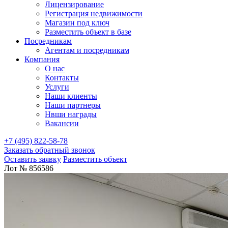
Лицензирование
Регистрация недвижимости
Магазин под ключ
Разместить объект в базе
Посредникам
Агентам и посредникам
Компания
О нас
Контакты
Услуги
Наши клиенты
Наши партнеры
Нвши награды
Вакансии
+7 (495) 822-58-78
Заказать обратный звонок
Оставить заявку
Разместить объект
Лот № 856586