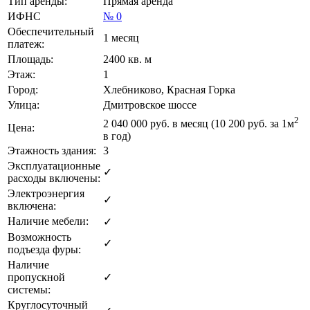
Тип аренды:
Прямая аренда
ИФНС
№ 0
Обеспечительный
1 месяц
платеж:
Площадь:
2400 кв. м
Этаж:
1
Город:
Хлебниково, Красная Горка
Улица:
Дмитровское шоссе
2
2 040 000
руб. в месяц (10 200
руб.
за 1м
Цена:
в год)
Этажность здания:
3
Эксплуатационные
✓
расходы включены:
Электроэнергия
✓
включена:
Наличие мебели:
✓
Возможность
✓
подъезда фуры:
Наличие
пропускной
✓
системы:
Круглосуточный