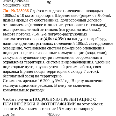
Электрическая
50
мощность, кВт:
Лот №.785086
Сдаётся складское помещение площадью
1008м2 в 10 км от аэропорта Шереметьево (рядом с г.Лобня),
прямая аренда от собственника, долгосрочный договор,
отапливаемое (газовое отопление, установлен газгольдер),
пол промышленный-антипыль (нагрузка на пол 6т/м2),
высота потолка 7,5м, 2-е погрузо-разгрузочных
автоматических ворот (4,6мх4,05м) на пандусе под е/фуру,
наличие административных помещений 100м2, светодиодное
освещение, установлена система пожарного оповещения,
подведены централизованные коммуникации (вода, слив),
сан.узлы и душевые внутри помещения, огороженная и
охраняемая территория, система видеонаблюдения, удобные
подъездные пути, круглосуточный режим работы, своя
парковка (прилегающая территория к складу 7 соток),
бесплатный заезд на территорию.
Стоимость аренды: 16 200 руб/м2/год. В цену включено:
эксплуатационные расходы. В цену не включено:
коммунальные расходы.
Чтобы получить ПОДРОБНУЮ ПРЕЗЕНТАЦИЮ С
ПЛАНИРОВКОЙ И ФОТОГРАФИЯМИ на этот объект,
звоните. Высылаем в течение 15 минут по запросу!
Лот №:
785086