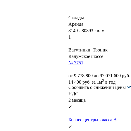
Склады
Аренда
8149 - 80893 кв. м
1
Ватутинки, Троицк
Калужское шоссе
№ 7751
от
9 778 800
до 97 071 600 руб.
2
14 400
руб.
за 1м
в год
Сообщить о снижении цены
НДС
2 месяца
✓
Бизнес центры класса А
✓