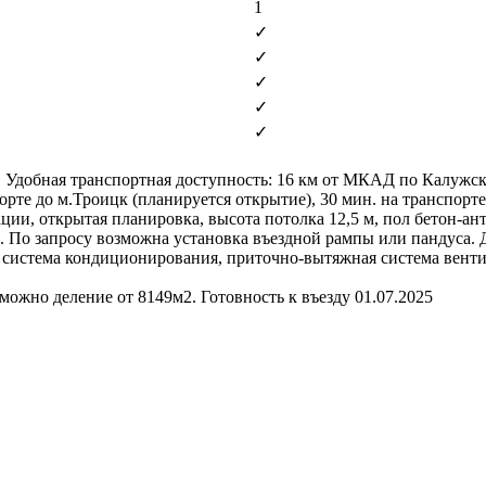
1
✓
✓
✓
✓
✓
. Удoбнaя тpaнcпoртнaя дoступность: 16 км от МКАД по Калужск
орте до м.Троицк (планируется открытие), 30 мин. на транспорте
ии, открытая планировка, высота потолка 12,5 м, пол бетон-анти
. По запросу возможна установка въездной рампы или пандуса. 
ая система кондиционирования, приточно-вытяжная система вент
можно деление от 8149м2. Готовность к въезду 01.07.2025