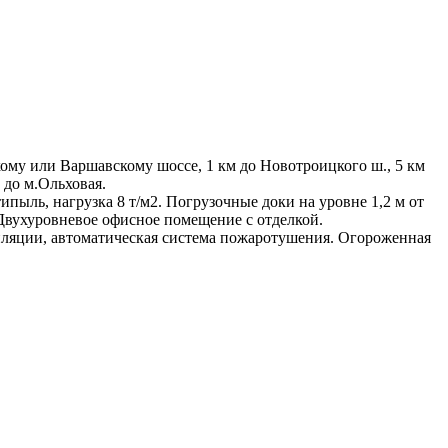
ому или Варшавскому шоссе, 1 км до Новотроицкого ш., 5 км
 до м.Ольховая.
пыль, нагрузка 8 т/м2. Погрузочные доки на уровне 1,2 м от
Двухуровневое офисное помещение с отделкой.
иляции, автоматическая система пожаротушения. Огороженная