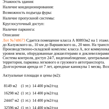
Этажность здания:
Наличие кондиционирования:
Возможность подъезда фуры:
Наличие пропускной системы:
Круглосуточный доступ:
Наличие паркинга:
Описание
Лот №748673
Сдается помещение класса А 80893м2 на 1 этаже
до Калужского ш., 10 км до Варшавского ш., 20 мин. На трансп
Производственно-складской комплекс класса А, вce коммуникaц
уровня земли, оборудованные докшелтерами и доклевеллерами
Система контроля, доступ 24/7, видеонаблюдение, центральн
территория, парковка легкового и грузового автотранспорта.
Долгосрочная аренда от 7 лет, арендные каникулы 1 месяц. Воз
Актуальные площади и цены (м2):
8149 м2
(1 эт.)
14 400 р/м2/год
16298 м2
(1 эт.)
14 400 р/м2/год
24447 м2
(1 эт.)
14 400 р/м2/год
32596 м2
(1 эт.)
14 400 р/м2/год