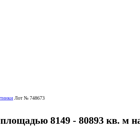
утинки
Лот № 748673
площадью 8149 - 80893 кв. м н