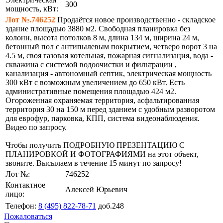
300
мощность, кВт:
Лот №.746252
Продаётся новое производственно - складское
здание площадью 3880 м2. Свободная планировка без
колонн, высота потолков 8 м, длина 134 м, ширина 24 м,
бетонный пол с антипылевым покрытием, четверо ворот 3 на
4.5 м, своя газовая котельная, пожарная сигнализация, вода -
скважина с системой водоочистки и фильтрации ,
канализация - автономный септик, электрическая мощность
300 кВт с возможным увеличением до 650 кВт. Есть
административные помещения площадью 424 м2.
Огороженная охраняемая территория, асфальтированная
территория 30 на 150 м перед зданием с удобным разворотом
для еврофур, парковка, КПП, система видеонаблюдения.
Видео по запросу.
Чтобы получить ПОДРОБНУЮ ПРЕЗЕНТАЦИЮ С
ПЛАНИРОВКОЙ И ФОТОГРАФИЯМИ на этот объект,
звоните. Высылаем в течение 15 минут по запросу!
Лот №:
746252
Контактное
Алексей Юрьевич
лицо:
Телефон:
8 (495) 822-78-71
доб.248
Пожаловаться