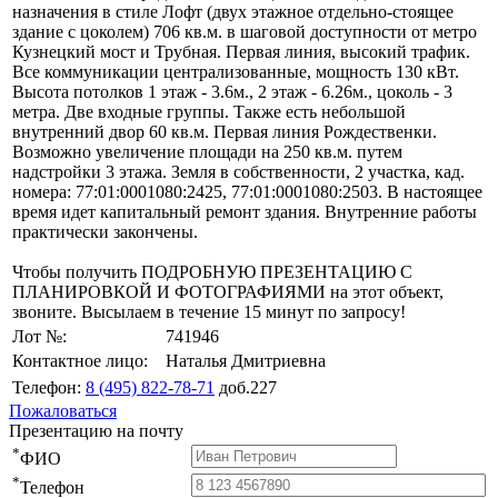
назначения в стиле Лофт (двух этажное отдельно-стоящее
здание с цоколем) 706 кв.м. в шаговой доступности от метро
Кузнецкий мост и Трубная. Первая линия, высокий трафик.
Все коммуникации централизованные, мощность 130 кВт.
Высота потолков 1 этаж - 3.6м., 2 этаж - 6.26м., цоколь - 3
метра. Две входные группы. Также есть небольшой
внутренний двор 60 кв.м. Первая линия Рождественки.
Возможно увеличение площади на 250 кв.м. путем
надстройки 3 этажа. Земля в собственности, 2 участка, кад.
номера: 77:01:0001080:2425, 77:01:0001080:2503. В настоящее
время идет капитальный ремонт здания. Внутренние работы
практически закончены.
Чтобы получить ПОДРОБНУЮ ПРЕЗЕНТАЦИЮ С
ПЛАНИРОВКОЙ И ФОТОГРАФИЯМИ на этот объект,
звоните. Высылаем в течение 15 минут по запросу!
Лот №:
741946
Контактное лицо:
Наталья Дмитриевна
Телефон:
8 (495) 822-78-71
доб.227
Пожаловаться
Презентацию на почту
*
ФИО
*
Телефон