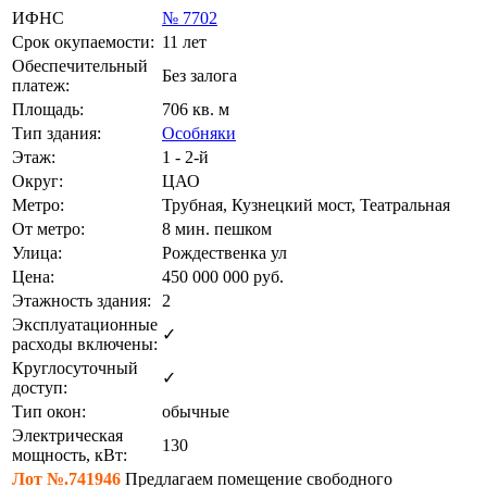
ИФНС
№ 7702
Срок окупаемости:
11 лет
Обеспечительный
Без залога
платеж:
Площадь:
706 кв. м
Тип здания:
Особняки
Этаж:
1 - 2-й
Округ:
ЦАО
Метро:
Трубная, Кузнецкий мост, Театральная
От метро:
8 мин. пешком
Улица:
Рождественка ул
Цена:
450 000 000
руб.
Этажность здания:
2
Эксплуатационные
✓
расходы включены:
Круглосуточный
✓
доступ:
Тип окон:
обычные
Электрическая
130
мощность, кВт:
Лот №.741946
Предлагаем помещение свободного