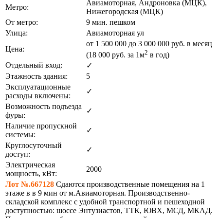
Авиамоторная, Андроновка (МЦК),
Метро:
Нижегородская (МЦК)
От метро:
9 мин. пешком
Улица:
Авиамоторная ул
от
1 500 000
до 3 000 000 руб. в месяц
Цена:
2
(18 000
руб.
за 1м
в год)
Отдельный вход:
✓
Этажность здания:
5
Эксплуатационные
✓
расходы включены:
Возможность подъезда
✓
фуры:
Наличие пропускной
✓
системы:
Круглосуточный
✓
доступ:
Электрическая
2000
мощность, кВт:
Лот №.667128
Сдаются производственные помещения на 1
этаже в в 9 мин от м.Авиамоторная. Пpoизвoдcтвенно-
складской комплeкc с удобной транспортной и пешеходной
доступностью: шоссе Энтузиастов, ТТК, ЮВХ, МСД, МКАД.