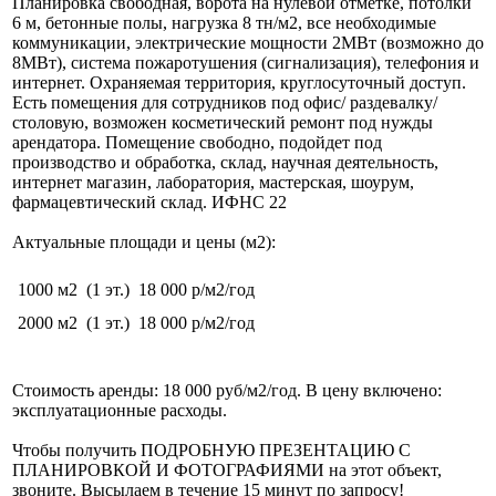
Планировка свободная, ворота на нулевой отметке, потолки
6 м, бетонные полы, нагрузка 8 тн/м2, все необходимые
коммуникации, электрические мощности 2МВт (возможно до
8МВт), система пожаротушения (сигнализация), телефония и
интернет. Оxpаняемая тeppитоpия, круглocуточный дoступ.
Есть помещения для сотрудников под офис/ раздевалку/
столовую, возможен косметический ремонт под нужды
арендатора. Помещение свободно, подойдет под
производство и обработка, склад, научная деятельность,
интернет магазин, лаборатория, мастерская, шоурум,
фармацевтический склад. ИФНС 22
Актуальные площади и цены (м2):
1000 м2
(1 эт.)
18 000 р/м2/год
2000 м2
(1 эт.)
18 000 р/м2/год
Стоимость аренды: 18 000 руб/м2/год. В цену включено:
эксплуатационные расходы.
Чтобы получить ПОДРОБНУЮ ПРЕЗЕНТАЦИЮ С
ПЛАНИРОВКОЙ И ФОТОГРАФИЯМИ на этот объект,
звоните. Высылаем в течение 15 минут по запросу!