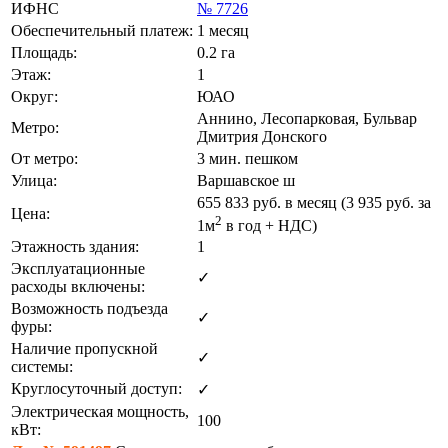
ИФНС
№ 7726
Обеспечительный платеж:
1 месяц
Площадь:
0.2 га
Этаж:
1
Округ:
ЮАО
Аннино, Лесопарковая, Бульвар
Метро:
Дмитрия Донского
От метро:
3 мин. пешком
Улица:
Варшавское ш
655 833
руб. в месяц (3 935
руб.
за
Цена:
2
1м
в год + НДС)
Этажность здания:
1
Эксплуатационные
✓
расходы включены:
Возможность подъезда
✓
фуры:
Наличие пропускной
✓
системы:
Круглосуточный доступ:
✓
Электрическая мощность,
100
кВт: