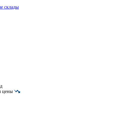
е склады
од
и цены