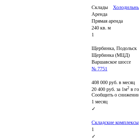
Склады
Холодильны
Аренда
Прямая аренда
240 кв. м
1
Щербинка, Подольск
Щербинка (МЦД)
Варшавское шоссе
№ 7751
408 000
руб. в месяц
2
20 400
руб.
за 1м
в г
Сообщить о снижени
1 месяц
✓
Складские комплексы
1
✓