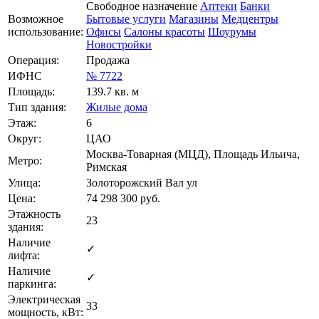
Свободное назначение
Аптеки
Банки
Возможное
Бытовые услуги
Магазины
Медцентры
использование:
Офисы
Салоны красоты
Шоурумы
Новостройки
Операция:
Продажа
ИФНС
№ 7722
Площадь:
139.7 кв. м
Тип здания:
Жилые дома
Этаж:
6
Округ:
ЦАО
Москва-Товарная (МЦД), Площадь Ильича,
Метро:
Римская
Улица:
Золоторожский Вал ул
Цена:
74 298 300
руб.
Этажность
23
здания:
Наличие
✓
лифта:
Наличие
✓
паркинга:
Электрическая
33
мощность, кВт: